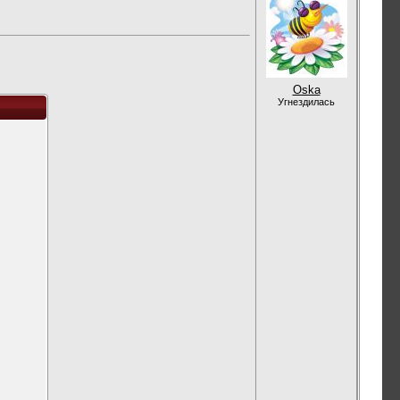
Oska
Угнездилась