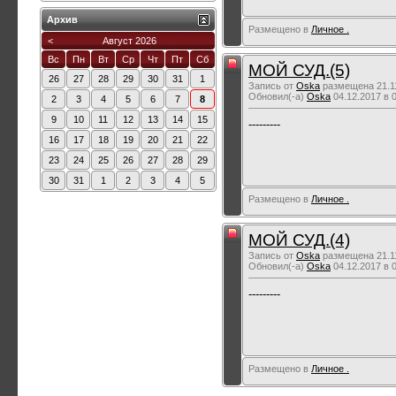
Архив
Размещено в
Личное .
<
Август 2026
Вс
Пн
Вт
Ср
Чт
Пт
Сб
МОЙ СУД.(5)
26
27
28
29
30
31
1
Запись от
Oska
размещена 21.11
Обновил(-а)
Oska
04.12.2017 в 
2
3
4
5
6
7
8
9
10
11
12
13
14
15
---------
16
17
18
19
20
21
22
23
24
25
26
27
28
29
30
31
1
2
3
4
5
Размещено в
Личное .
МОЙ СУД.(4)
Запись от
Oska
размещена 21.11
Обновил(-а)
Oska
04.12.2017 в 
---------
Размещено в
Личное .