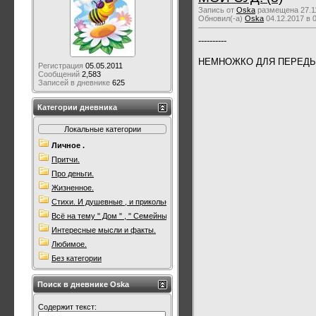
Запись от
Oska
размещена 27.11
Обновил(-а)
Oska
04.12.2017 в 
----------
НЕМНОЖКО ДЛЯ ПЕРЕДЫШК
Регистрация
05.05.2011
Сообщений
2,583
Записей в дневнике
625
Категории дневника
Локальные категории
Личное .
Притчи.
Про деньги.
Жизненное.
Стихи. И душевные , и прикольные. Всякие.
Всё на тему " Дом " , " Семейны очаг " .
Интересные мысли и факты.
Любимое.
Без категории
Поиск в дневнике Oska
Содержит текст: