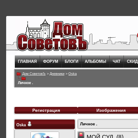
ГЛАВНАЯ
ФОРУМ
БЛОГИ
АЛЬБОМЫ
ЧАТ
СКИД
Дом СоветовЪ
>
Дневники
>
Oska
Личное .
Регистрация
Изображения
Личное .
Oska
МОЙ СУД. (8)