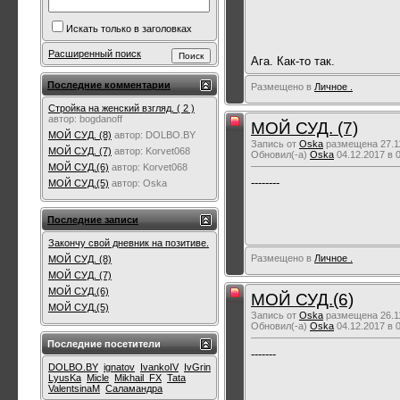
Искать только в заголовках
Расширенный поиск
Ага. Как-то так.
Последние комментарии
Размещено в
Личное .
Стройка на женский взгляд. ( 2 )
автор:
bogdanoff
МОЙ СУД. (7)
МОЙ СУД. (8)
автор:
DOLBO.BY
Запись от
Oska
размещена 27.11
МОЙ СУД. (7)
автор:
Korvet068
Обновил(-а)
Oska
04.12.2017 в 
МОЙ СУД.(6)
автор:
Korvet068
--------
МОЙ СУД.(5)
автор:
Oska
Последние записи
Закончу свой дневник на позитиве.
Размещено в
Личное .
МОЙ СУД. (8)
МОЙ СУД. (7)
МОЙ СУД.(6)
МОЙ СУД.(6)
МОЙ СУД.(5)
Запись от
Oska
размещена 26.11
Обновил(-а)
Oska
04.12.2017 в 
Последние посетители
-------
DOLBO.BY
ignatov
IvankoIV
IvGrin
LyusKa
Micle
Mikhail_FX
Tata
ValentsinaM
Саламандра