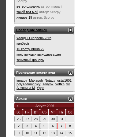
Scorpy
ветер-шкодник
автор:
magari
такой вот май
автор:
Scorpy
январь 19
автор:
Scorpy
Последние записи
халодны чэрвень 23га
калбасіт
16 кастрычніка 22
конструкцыя выходнова дня
зенитный фонарь
Последние посетители
ignatov
Makapoh
NotaLy
ostal1601
polyzadumchivy
sanyok
voffka
wit
Антонина М
Урри
Архив
<
Август 2026
Вс
Пн
Вт
Ср
Чт
Пт
Сб
26
27
28
29
30
31
1
2
3
4
5
6
7
8
9
10
11
12
13
14
15