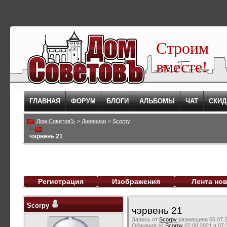
Строим
вместе!
ГЛАВНАЯ
ФОРУМ
БЛОГИ
АЛЬБОМЫ
ЧАТ
СКИД
Дом СоветовЪ
>
Дневники
>
Scorpy
чэрвень 21
Регистрация
Изображения
Лента но
Scorpy
чэрвень 21
Запись от
Scorpy
размещена 05.07.2
Обновил(-а)
Scorpy
02.08.2021 в 07: