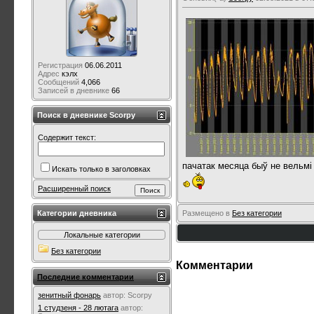
Регистрация
06.06.2011
Адрес
кэлх
Сообщений
4,066
Записей в дневнике
66
Поиск в дневнике Scorpy
Содержит текст:
пачатак месяца быў не вельмі 
Искать только в заголовках
Расширенный поиск
Размещено в
Без категории
Категории дневника
Локальные категории
Без категории
Комментарии
Последние комментарии
зенитный фонарь
автор:
Scorpy
1 студзеня - 28 лютага
автор: