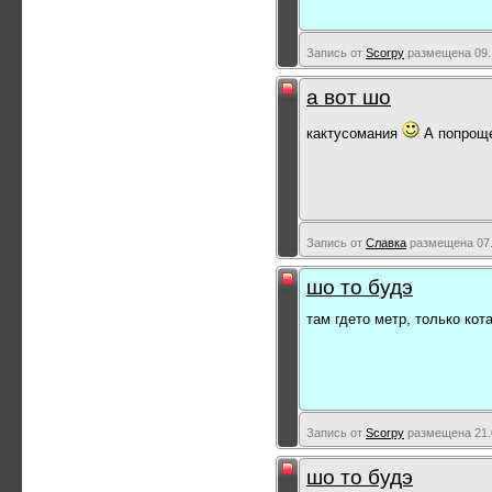
Запись от
Scorpy
размещена 09.1
а вот шо
кактусомания
А попроще
Запись от
Славка
размещена 07.
шо то будэ
там гдето метр, только кот
Запись от
Scorpy
размещена 21.0
шо то будэ