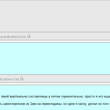
 06.06.2019 в 22:15
2.2019 в 17:41
 зімой вертікально составляеца а летом горизонтально. просто я его ещ
ь швеллерочков из 1мм на перекладины, но гдеж я нагну. делал из того 