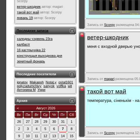
Scorpy
ветер-шкодник
автор:
magari
такой вот май
автор:
Scorpy
январь 19
автор:
Scorpy
Запись от
Scorpy
размещена 04.0
Последние записи
ветер-шкодник
халодны чэрвень 23га
калбасіт
меня с входной дверью уно
16 кастрычніка 22
конструкцыя выходнова дня
зенитный фонарь
Последние посетители
Запись от
magari
размещена 05.0
ignatov
Makapoh
NotaLy
ostal1601
polyzadumchivy
sanyok
voffka
wit
Антонина М
Урри
такой вот май
температура, сіненькім - на
Архив
<
Август 2026
Вс
Пн
Вт
Ср
Чт
Пт
Сб
26
27
28
29
30
31
1
2
3
4
5
6
7
8
Запись от
Scorpy
размещена 12.0
9
10
11
12
13
14
15