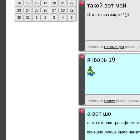
16
17
18
19
20
21
22
такой вот май
23
24
25
26
27
28
29
Это что за график? )))
30
31
1
2
3
4
5
Запись от
Саламандра
размещена
январь 19
.
Запись от
Scorpy
размещена 04.0
а вот шо
а это стелаж трансформер.
конешно лучше было нагнут