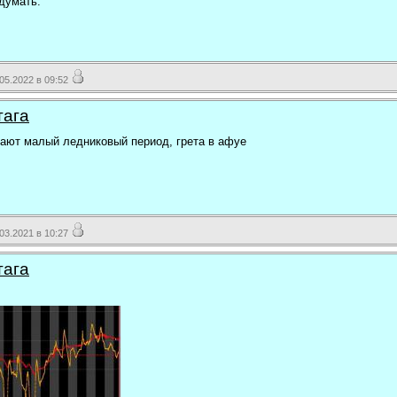
думать.
5.2022 в 09:52
тага
кают малый ледниковый период, грета в афуе
3.2021 в 10:27
тага