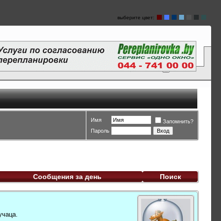
выберите цвет:
Имя
Запомнить?
Пароль
Сообщения за день
Поиск
учаца.