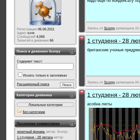
надо еще по конденсату по
Запись от
Scorpy
размещена 10.0
Регистрация
06.06.2011
Адрес
кэлх
Сообщений
4,066
1 студзеня - 28 лю
Записей в дневнике
66
британские учоныя предре
Поиск в дневнике Scorpy
Содержит текст:
Искать только в заголовках
Запись от
Scorpy
размещена 04.0
Расширенный поиск
1 студзеня - 28 лю
Категории дневника
асобна люты
Локальные категории
Без категории
Последние комментарии
зенитный фонарь
автор:
Scorpy
1 студзеня - 28 лютага
автор: