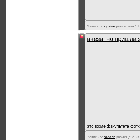
Запись от
ignatov
размещена 13.0
внезапно пришла 
это возле факультета фотки
Запись от
sansan
размещена 23.0