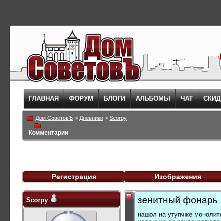
ГЛАВНАЯ
ФОРУМ
БЛОГИ
АЛЬБОМЫ
ЧАТ
СКИД
Дом СоветовЪ
>
Дневники
>
Scorpy
Комментарии
Регистрация
Изображения
зенитный фонарь
Scorpy
нашол на утупчіке моноли