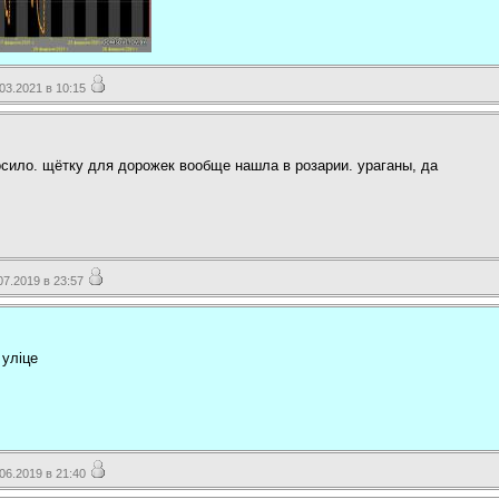
3.2021 в 10:15
сило. щётку для дорожек вообще нашла в розарии. ураганы, да
7.2019 в 23:57
 уліце
6.2019 в 21:40