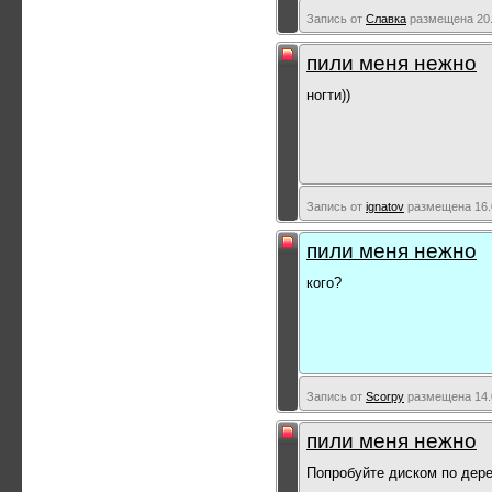
Запись от
Славка
размещена 20.
пили меня нежно
ногти))
Запись от
ignatov
размещена 16.0
пили меня нежно
кого?
Запись от
Scorpy
размещена 14.0
пили меня нежно
Попробуйте диском по дере