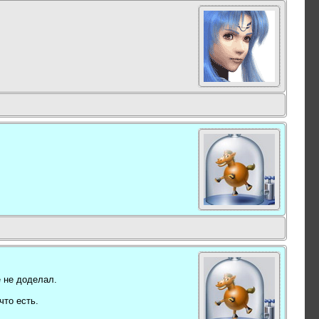
е не доделал.
что есть.