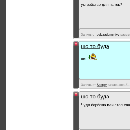
устройство для пыток?
Запись от
polyzadumchivy
размещ
шо то будэ
нет
Запись от
Scorpy
размещена 21.0
шо то будэ
Чудо барбекю или стол сва