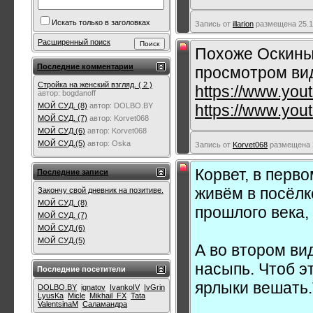
Искать только в заголовках
Запись от
illarion
размещена 25.11
Расширенный поиск
Похоже Оскины
Последние комментарии
просмотром ви
Стройка на женский взгляд. ( 2 )
https://www.yo
автор:
bogdanoff
https://www.yo
МОЙ СУД. (8)
автор:
DOLBO.BY
МОЙ СУД. (7)
автор:
Korvet068
МОЙ СУД.(6)
автор:
Korvet068
МОЙ СУД.(5)
автор:
Oska
Запись от
Korvet068
размещена 2
Корвет, в перв
Последние записи
живём в посёлк
Закончу свой дневник на позитиве.
МОЙ СУД. (8)
прошлого века, 
МОЙ СУД. (7)
МОЙ СУД.(6)
МОЙ СУД.(5)
А во втором ви
насыпь. Чтоб э
Последние посетители
ярлыки вешать.
DOLBO.BY
ignatov
IvankoIV
IvGrin
LyusKa
Micle
Mikhail_FX
Tata
ValentsinaM
Саламандра