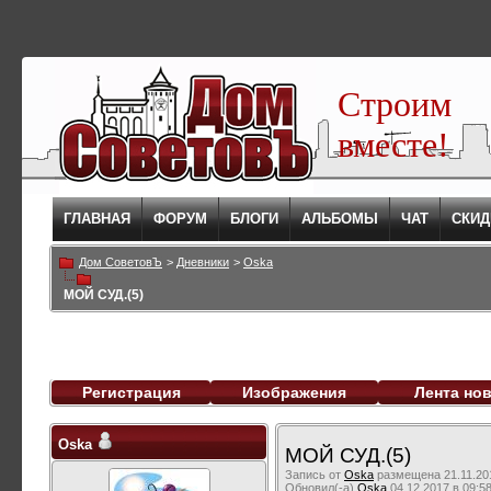
Строим
вместе!
ГЛАВНАЯ
ФОРУМ
БЛОГИ
АЛЬБОМЫ
ЧАТ
СКИД
Дом СоветовЪ
>
Дневники
>
Oska
МОЙ СУД.(5)
Регистрация
Изображения
Лента но
Oska
МОЙ СУД.(5)
Запись от
Oska
размещена 21.11.201
Обновил(-а)
Oska
04.12.2017 в 09:5