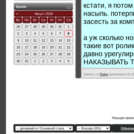
кстати, я потом
Архив
насыпь. потерп
<
Август 2026
засесть за комп
Вс
Пн
Вт
Ср
Чт
Пт
Сб
26
27
28
29
30
31
1
2
3
4
5
6
7
8
а уж сколько н
9
10
11
12
13
14
15
такие вот роли
16
17
18
19
20
21
22
давно урегул
23
24
25
26
27
28
29
НАКАЗЫВАТЬ Т
30
31
1
2
3
4
5
Запись от
Oska
размещена 26.11
Текущее врем
Обратна