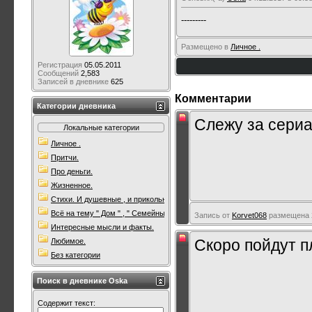
---------
Размещено в
Личное .
Регистрация
05.05.2011
Сообщений
2,583
Записей в дневнике
625
Комментарии
Категории дневника
Слежу за сери
Локальные категории
Личное .
Притчи.
Про деньги.
Жизненное.
Стихи. И душевные , и прикольные. Всякие.
Всё на тему " Дом " , " Семейны очаг " .
Запись от
Korvet068
размещена 2
Интересные мысли и факты.
Скоро пойдут п
Любимое.
Без категории
Поиск в дневнике Oska
Содержит текст: