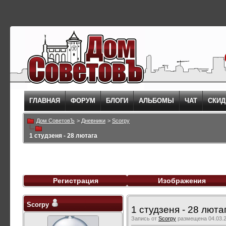
ГЛАВНАЯ
ФОРУМ
БЛОГИ
АЛЬБОМЫ
ЧАТ
СКИД
Дом СоветовЪ
>
Дневники
>
Scorpy
1 студзеня - 28 лютага
Регистрация
Изображения
Scorpy
1 студзеня - 28 люта
Запись от
Scorpy
размещена 04.03.2