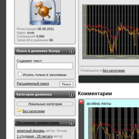
Регистрация
06.06.2011
Адрес
кэлх
Сообщений
4,066
Записей в дневнике
66
Поиск в дневнике Scorpy
Содержит текст:
Размещено в
Без категории
Искать только в заголовках
Расширенный поиск
Комментарии
Категории дневника
асобна люты
Локальные категории
Без категории
Последние комментарии
зенитный фонарь
автор:
Scorpy
1 студзеня - 28 лютага
автор: