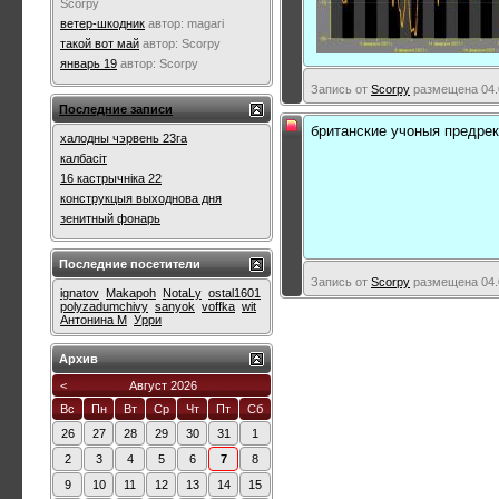
Scorpy
ветер-шкодник
автор:
magari
такой вот май
автор:
Scorpy
январь 19
автор:
Scorpy
Запись от
Scorpy
размещена 04.0
Последние записи
британские учоныя предре
халодны чэрвень 23га
калбасіт
16 кастрычніка 22
конструкцыя выходнова дня
зенитный фонарь
Последние посетители
Запись от
Scorpy
размещена 04.0
ignatov
Makapoh
NotaLy
ostal1601
polyzadumchivy
sanyok
voffka
wit
Антонина М
Урри
Архив
<
Август 2026
Вс
Пн
Вт
Ср
Чт
Пт
Сб
26
27
28
29
30
31
1
2
3
4
5
6
7
8
9
10
11
12
13
14
15