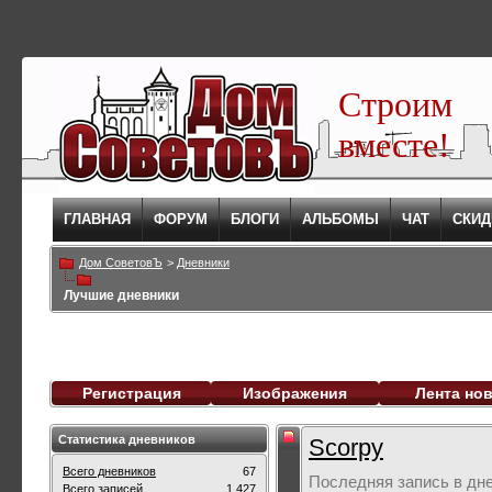
Строим
вместе!
ГЛАВНАЯ
ФОРУМ
БЛОГИ
АЛЬБОМЫ
ЧАТ
СКИД
Дом СоветовЪ
>
Дневники
Лучшие дневники
Регистрация
Изображения
Лента но
Статистика дневников
Scorpy
Всего дневников
67
Последняя запись в дн
Всего записей
1,427