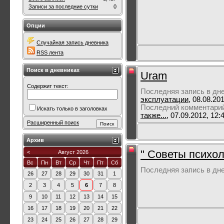
Записи за последние сутки
0
Опции
Случайная запись дневника
RSS лента
Поиск в дневниках
Uram
Содержит текст:
Последняя запись в дн
эксплуатации
, 08.08.20
Последний комментари
Искать только в заголовках
также...
, 07.09.2012, 12:
Расширенный поиск
Архив
" Советы психол
<
Август 2026
Вс
Пн
Вт
Ср
Чт
Пт
Сб
Последняя запись в дн
26
27
28
29
30
31
1
2
3
4
5
6
7
8
9
10
11
12
13
14
15
16
17
18
19
20
21
22
23
24
25
26
27
28
29