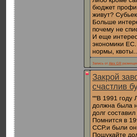
бюджет профиц
живут? Субьек
Больше интере
почему не спис
И еще интерес
экономики ЕС.
нормы, квоты..
Запись от
Alex GR
размещена
Закрой зав
счастлив бу
""В 1991 году
должна была н
долг составил 
Помнится в 19
ССР.и были он
Пошукайте дол