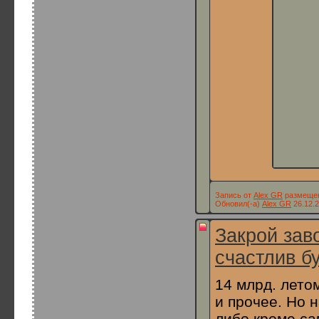
Запись от
Alex GR
размещена
Обновил(-а)
Alex GR
26.12.2
Закрой зав
счастлив бу
14 млрд. лето
и прочее. Но 
либо кроме са