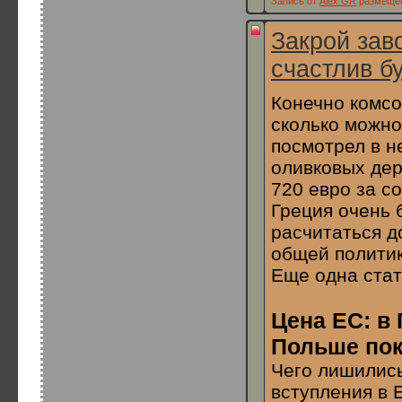
Запись от
Alex GR
размещена
Закрой зав
счастлив бу
Конечно комсо
сколько можно
посмотрел в н
оливковых дер
720 евро за со
Греция очень 
расчитаться д
общей политик
Еще одна стат
Цена ЕС: в
Польше пок
Чего лишились
вступления в 