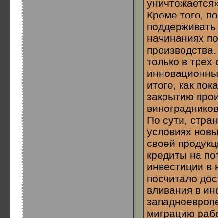
уничтожается»
Кроме того, п
поддерживать 
начинаниях п
производства.
только в трех
инновационных
итоге, как пок
закрытию прои
виноградников
По сути, стра
условиях новы
своей продукц
кредиты на по
инвестиции в 
посчитало дос
вливания в ин
западноевроп
миграцию рабо