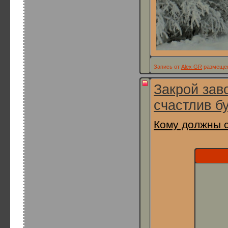
Запись от
Alex GR
размещена
Закрой зав
счастлив бу
Кому должны 