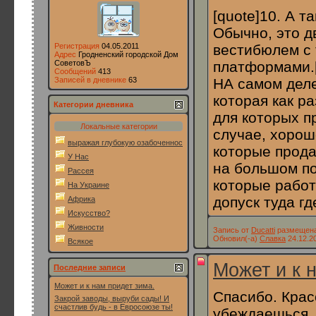
[quote]10. А т
Обычно, это д
Регистрация
04.05.2011
вестибюлем с 
Адрес
Гродненский городской Дом
СоветовЪ
платформами.[
Сообщений
413
Записей в дневнике
63
НА самом деле
которая как р
Категории дневника
для которых п
Локальные категории
случае, хорош
выражая глубокую озабоченность
которые прода
У Нас
на большом по
Рассея
которые работ
На Украине
допуск туда г
Африка
Искусство?
Живности
Запись от
Ducatti
размещена 
Обновил(-а)
Славка
24.12.20
Всякое
Может и к 
Последние записи
Может и к нам придет зима.
Спасибо. Крас
Закрой заводы, выруби сады! И
счастлив будь - в Евросоюзе ты!
убеждаешься..