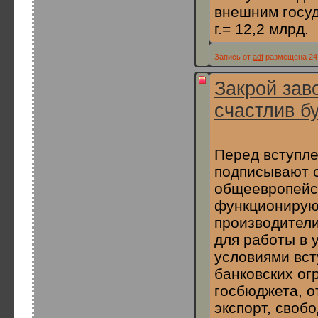
внешним госуд
г.= 12,2 млрд.
Запись от
adf
размещена 24.
Закрой зав
счастлив бу
Перед вступле
подписывают 
общеевропейск
функционирую
производител
для работы в 
условиями вст
банковских ог
госбюджета, о
экспорт, своб