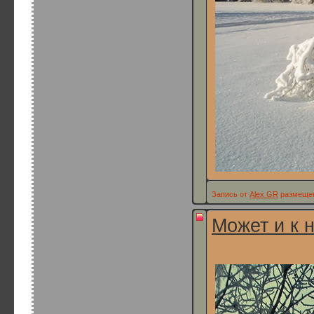
Запись от
Alex GR
размещена
Может и к 