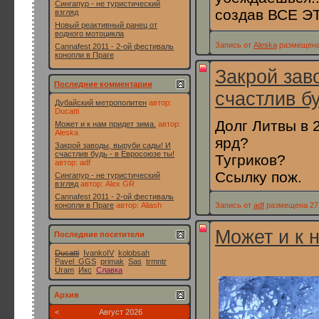
Сингапур - не туристический
создав ВСЕ Э
взгляд
Новый реактивный ранец от
водного мотоцикла
Запись от
Aleska
размещена 
Cannafest 2011 - 2-ой фестиваль
конопли в Праге
Закрой зав
Последние комментарии
счастлив бу
Дубайский метрополитен
автор:
Ducatti
Долг Литвы в 
Может и к нам придет зима.
автор:
Aleska
ярд?
Закрой заводы, выруби сады! И
счастлив будь - в Евросоюзе ты!
Тугриков?
автор:
adf
Ссылку пож.
Сингапур - не туристический
взгляд
автор:
Alex GR
Cannafest 2011 - 2-ой фестиваль
конопли в Праге
автор:
Aliash
Запись от
adf
размещена 27.
Может и к 
Последние посетители
Ducatti
IvankoIV
kolobsah
Pavel_GGS
primak
Sas
trmntr
Uram
Икс
Славка
Архив
<
Август 2026