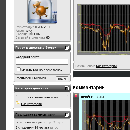
Регистрация
06.06.2011
Адрес
кэлх
Сообщений
4,066
Записей в дневнике
66
Поиск в дневнике Scorpy
Содержит текст:
Размещено в
Без категории
Искать только в заголовках
Расширенный поиск
Комментарии
Категории дневника
асобна люты
Локальные категории
Без категории
Последние комментарии
зенитный фонарь
автор:
Scorpy
1 студзеня - 28 лютага
автор: