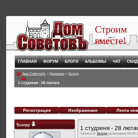
Строим
вместе!
ГЛАВНАЯ
ФОРУМ
БЛОГИ
АЛЬБОМЫ
ЧАТ
СКИД
Дом СоветовЪ
>
Дневники
>
Scorpy
1 студзеня - 28 лютага
Регистрация
Изображения
Лента но
Scorpy
1 студзеня - 28 люта
Запись от
Scorpy
размещена 04.03.2