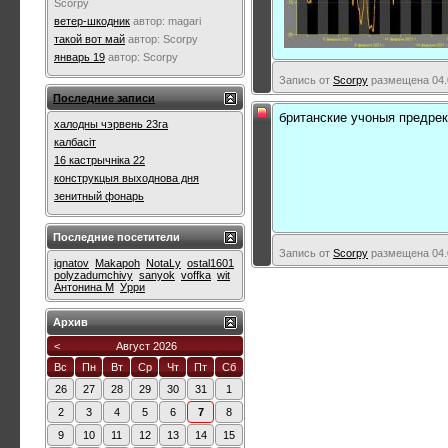
Scorpy
ветер-шкодник
автор:
magari
такой вот май
автор:
Scorpy
январь 19
автор:
Scorpy
Запись от
Scorpy
размещена 04.0
Последние записи
британские учоныя предре
халодны чэрвень 23га
калбасіт
16 кастрычніка 22
конструкцыя выходнова дня
зенитный фонарь
Последние посетители
Запись от
Scorpy
размещена 04.0
ignatov
Makapoh
NotaLy
ostal1601
polyzadumchivy
sanyok
voffka
wit
Антонина М
Урри
Архив
<
Август 2026
Вс
Пн
Вт
Ср
Чт
Пт
Сб
26
27
28
29
30
31
1
2
3
4
5
6
7
8
9
10
11
12
13
14
15