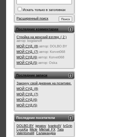
Искать только в заголовках
Расширенный поиск
Последние комментарии
Стройка на женский взгляд. ( 2 )
автор:
bogdanoff
МОЙ СУД. (8)
автор:
DOLBO.BY
МОЙ СУД. (7)
автор:
Korvet068
МОЙ СУД.(6)
автор:
Korvet068
МОЙ СУД.(5)
автор:
Oska
Последние записи
Закончу свой дневник на позитиве.
МОЙ СУД. (8)
МОЙ СУД. (7)
МОЙ СУД.(6)
МОЙ СУД.(5)
Последние посетители
DOLBO.BY
ignatov
IvankoIV
IvGrin
LyusKa
Micle
Mikhail_FX
Tata
ValentsinaM
Саламандра