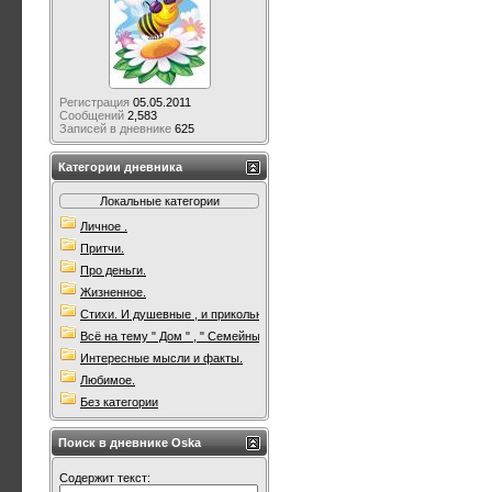
Регистрация
05.05.2011
Сообщений
2,583
Записей в дневнике
625
Категории дневника
Локальные категории
Личное .
Притчи.
Про деньги.
Жизненное.
Стихи. И душевные , и прикольные. Всякие.
Всё на тему " Дом " , " Семейны очаг " .
Интересные мысли и факты.
Любимое.
Без категории
Поиск в дневнике Oska
Содержит текст: