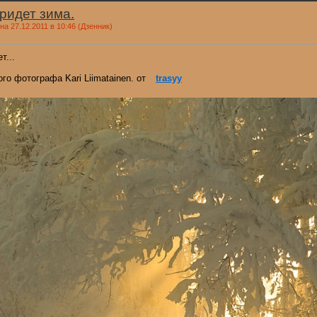
ридет зима.
а 27.12.2011 в 10:46
(Дзенник)
т...
го фотографа Kari Liimatainen. от
trasyy