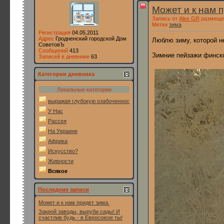
Может и к нам п
Запись от
Alex GR
размещен
Метки
зима
Регистрация
04.05.2011
Адрес
Гродненский городской Дом
Люблю зиму, которой не
СоветовЪ
Сообщений
413
Зимние пейзажи финско
Записей в дневнике
63
Категории дневника
Локальные категории
выражая глубокую озабоченность
У Нас
Рассея
На Украине
Африка
Искусство?
Живности
Всякое
Последние записи
Может и к нам придет зима.
Закрой заводы, выруби сады! И
счастлив будь - в Евросоюзе ты!