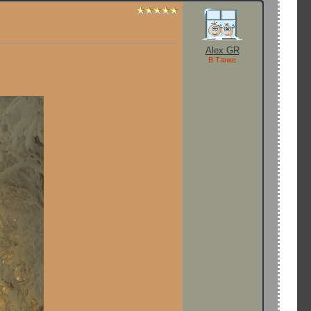
Alex GR
В Танке