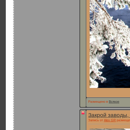
Размещено в
Всякое
Закрой заводы, 
Запись от
Alex GR
размещен