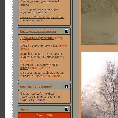
Сингапур - не туристический
взгляд
Новый реактивный ранец от
водного мотоцикла
Cannafest 2011 - 2-ой фестиваль
конопли в Праге
Последние комментарии
Дубайский метрополитен
автор:
Ducatti
Может и к нам придет зима.
автор:
Aleska
Закрой заводы, выруби сады! И
счастлив будь - в Евросоюзе ты!
автор:
adf
Сингапур - не туристический
взгляд
автор:
Alex GR
Cannafest 2011 - 2-ой фестиваль
конопли в Праге
автор:
Aliash
Последние посетители
Ducatti
IvankoIV
kolobsah
Pavel_GGS
primak
Sas
trmntr
Uram
Икс
Славка
Архив
<
Август 2026