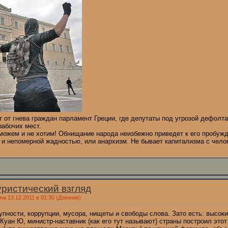
т от гнева граждан парламент Греции, где депутаты под угрозой дефол
рабочих мест.
ожем и не хотим! Обнищание народа неизбежно приведет к его пробуж
м и непомерной жадностью, или анархизм. Не бывает капитализма с чело
уристический взгляд
а 13.12.2011 в 01:30
(Дзенник)
упности, коррупции, мусора, нищеты и свободы слова. Зато есть: высоки
 Куан Ю, министр-наставник (как его тут называют) страны построил это