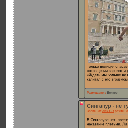
Только полиция спасае
сокращении зарплат и 
«Ждать мы больше не м
капитал с его эгоизмо
Размещено в
Всякое
Сингапур - не т
Запись от
Alex GR
размещен
В Сингапуре нет: прест
наказание плетьми. Ли