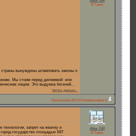
Alex GR
В Танке
та страны вынуждены штамповать законы о
дению. Мы стоим перед дилеммой: или
веческим лицом. Это выдумка богачей...
Читать дальше...
Просмотров
287210
Комментарии
8
е технологии, запрет на жвачку и
Alex GR
т город-государство площадью 697
В Танке