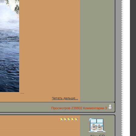
...
Читать дальше...
Просмотров
238802
Комментарии
3