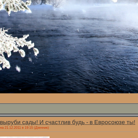
выруби сады! И счастлив будь - в Евросоюзе ты!
а 21.12.2011 в 19:15
(Дзенник)