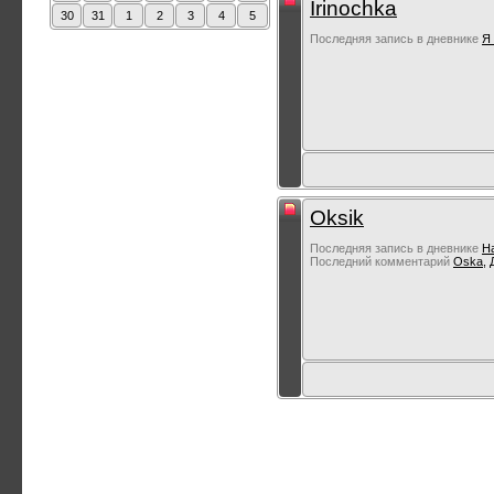
Irinochka
30
31
1
2
3
4
5
Последняя запись в дневнике
Я 
Oksik
Последняя запись в дневнике
Н
Последний комментарий
Oska
,