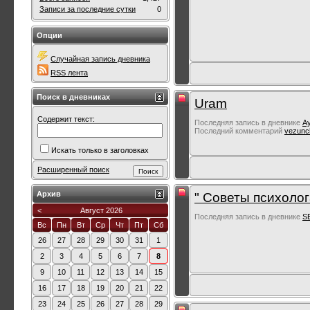
Записи за последние сутки
0
Опции
Случайная запись дневника
RSS лента
Поиск в дневниках
Uram
Содержит текст:
Последняя запись в дневнике
А
Последний комментарий
vezunc
Искать только в заголовках
Расширенный поиск
Архив
" Советы психолог
<
Август 2026
Последняя запись в дневнике
S
Вс
Пн
Вт
Ср
Чт
Пт
Сб
26
27
28
29
30
31
1
2
3
4
5
6
7
8
9
10
11
12
13
14
15
16
17
18
19
20
21
22
23
24
25
26
27
28
29