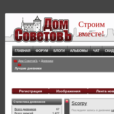
Строим
вместе!
ГЛАВНАЯ
ФОРУМ
БЛОГИ
АЛЬБОМЫ
ЧАТ
СКИД
Дом СоветовЪ
>
Дневники
Лучшие дневники
Регистрация
Изображения
Лента но
Статистика дневников
Scorpy
Всего дневников
67
Последняя запись в дневнике
х
Всего записей
1,427