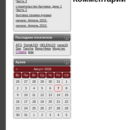
Часть 2
строительство бытовки. день 1
Часть 1
бытовка своими руками
начало. Апрель 2015.
начало. Апрель 2015.
Последние посетители
ATG
Domik315
HELEN123
rasta16
Sas
Tancha
Вера-Ника
Модстис
Славка
мак
Архив
<
Август 2026
Вс
Пн
Вт
Ср
Чт
Пт
Сб
26
27
28
29
30
31
1
2
3
4
5
6
7
8
9
10
11
12
13
14
15
16
17
18
19
20
21
22
23
24
25
26
27
28
29
30
31
1
2
3
4
5