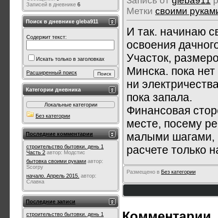
Запись от
gleba911
р
Записей в дневнике
6
Метки
своими рукам
Поиск в дневнике gleba911
И так. начинаю с
Содержит текст:
освоения дачного
Участок, размеро
Искать только в заголовках
Минска. пока нет
Расширенный поиск
ни электричества
Категории дневника
пока запала.
Локальные категории
Финансовая сторо
Без категории
месте, посему р
малыми шагами, 
Последние комментарии
расчете только н
строительство бытовки. день 1
Часть 2
автор:
Модстис
бытовка своими руками
автор:
Scorpy
Размещено в
Без категории
начало. Апрель 2015.
автор:
Славка
Последние записи
Комментарии
строительство бытовки. день 1