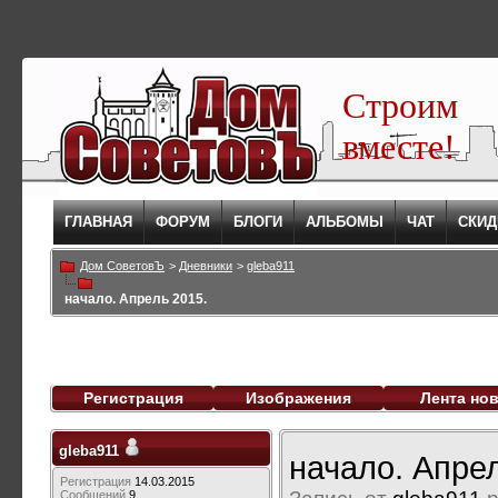
Строим
вместе!
ГЛАВНАЯ
ФОРУМ
БЛОГИ
АЛЬБОМЫ
ЧАТ
СКИД
Дом СоветовЪ
>
Дневники
>
gleba911
начало. Апрель 2015.
Регистрация
Изображения
Лента но
gleba911
начало. Апрел
Регистрация
14.03.2015
Сообщений
9