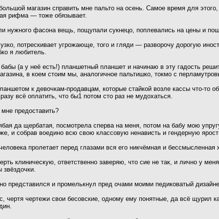
большой магазин справить мне пальто на осень. Самое время для этого, 
ная рифма — тоже обязывает.
ли нужного фасона вещь, пощупали сукнецо, поплевались на цены и пош
 узко, потрескивает угрожающе, того и гляди — разворочу дорогую инос
бко я любитель.
у бабы (а у неё есть!) планшетный планшет и начинаю в эту гадость ре
магазина, в коем стоим мы, аналогичное пальтишко, токмо с перламутро
планшетом к девочкам-продавцам, которые стайкой возле кассы что-то о
разу всё оплатить, что бы1 потом сто раз не мудохаться.
 мне предоставить?
рябая да щербатая, посмотрела сперва на меня, потом на бабу мою упруг
хуже, и собрав воедино всю свою классовую ненависть и гендерную яр
 человека пролетает перед глазами вся его никчёмная и бессмысленная 
ерть клиническую, ответственно заверяю, что сие не так, и лично у ме
ы звёздочки.
нно представился и промелькнул пред очами моими педиковатый дизайне
ус, чертя чертежи свои бесовские, одному ему понятные, да всё щурил ка
дин.