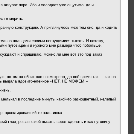
в аккурат пора. Ибо и холодает уже ощутимо, да и
ёл я мерить.
транную конструкцию. А приглянулось меж тем оно, да и ходить
шительно пальцами своими негнущимися тыкать. И нахожу,
выми пуговицами и нужного мне размера чтоб побольше.
бсуждают и спрашиваю, можно ли мне вот это под заказ
ую, потом на обоих нас посмотрела, да всё время так — как на
ость выдала ядовито-елейное «НЕТ. НЕ МОЖЕМ.»
жизнь.
ня мелькал в последние минуты какой-то разноцветный, нелепый
р, проектировавший то пальтишко.
рий глаз, решая какой высоты ворот сделать и как пуговицу