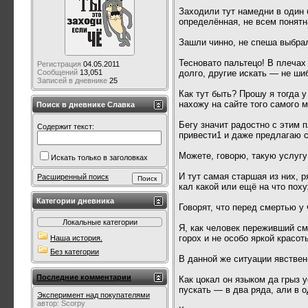
Заходили тут намедни в один 
определённая, не всем понят
Зашли чинно, не спеша выбра
Тесновато пальтецо! В плечах
Регистрация
04.05.2011
долго, другие искать — не ши
Сообщений
13,051
Записей в дневнике
25
Как тут быть? Прошу я тогда 
нахожу на сайте того самого 
Поиск в дневнике Славка
Бегу значит радостно с этим 
Содержит текст:
привести1 и даже предлагаю с
Можете, говорю, такую услугу
Искать только в заголовках
И тут самая старшая из них, 
Расширенный поиск
кал какой или ещё на что по
Категории дневника
Говорят, что перед смертью у
Локальные категории
Я, как человек переживший см
горох и не особо яркой красот
Наша история.
Без категории
В данной же ситуации явстве
Последние комментарии
Как цокал он языком да грыз 
пускать — в два ряда, али в о
Эксперимент над покупателями
автор:
Scorpy