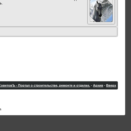
ь.
оветовЪ - Портал о строительстве, ремонте и отделке.
-
Архив
-
Вверх
а