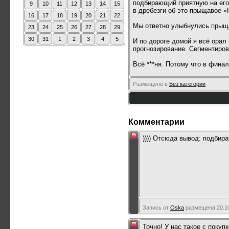
подбирающий приятную на его 
9
10
11
12
13
14
15
в дребезги об это прыщавое
16
17
18
19
20
21
22
Мы ответно улыбнулись прыщав
23
24
25
26
27
28
29
30
31
1
2
3
4
5
И по дороге домой я всё орал 
прогнозирование. Сегментиров
Всё ***ня. Потому что в фина
Размещено в
Без категории
Комментарии
)))) Отсюда вывод: подбира
Запись от
Oska
размещена 20.10
Точно! У нас такое с покуп