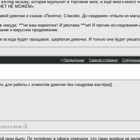
взгляд музыку, которая мурлычет в торговом зале, и ещё много-много 
 «НЕТ НЕ МОЖЕМ».
ой девочке и сказав «Понятно. Спасибо. До свидания» отбыли из мага
в никуда: ***ня ваш маркетинг! И реклама ***ня! И прочие исследования
ание и вирусное продвижение.
ле всегда будет прыщавая, щербатая девочка. И только она будет решать 
«
Предыдущая
Главная страница
Следующа
ть для работы с клиентом девочек без синдрома вахтёра)).
.2015 в 09:06
кой окон было. По телефону в офисе отвечали, что таких вообще не дела