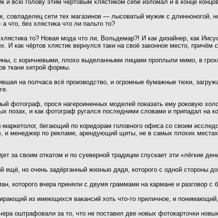
к и всю голову этим чёртовым хлястиком себе изломал и в конце концов
ик, совладелец сети тех магазинов — лысоватый мужик с длинноногой, но
а что, без хлястика что ли пальто то?
з хлястика то? Новая мода что ли, Вольдемар?! И как дизайнер, как Иис
х. И как чёртов хлястик вернулся таки на своё законное место, причём
ны, с коричневыми, плохо выделанными лицами проплыли мимо, в грохо
ов ткани хитрой формы.
ившая на полчаса всё производство, и огромные бумажные тюки, загружа
ге.
й фотограф, прося нагероиненных моделей показать ему роковую холодн
х позах, и как фотограф ругался последними словами и припадал на ко
к-маркетолог, бегающий по коридорам головного офиса со своим исслед
 и менеджер по рекламе, арендующий щиты, не в самых плохих местах 
едет за своим откатом и по суеверной традиции спускает эти «лёгкие ден
ый ещё, но очень задёрганный жизнью дядя, которого с одной стороны до
ан, которого вчера приняли с двумя граммами на кармане и разговор с
ирающий из имеющихся вакансий хоть что-то приличное, и понимающий, 
вчера оштрафовали за то, что не поставил две новых фотокарточки новы