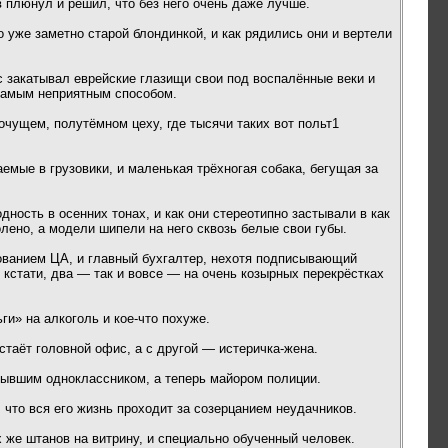
 плюнул и решил, что без него очень даже лучше.
 уже заметно старой блондинкой, и как рядились они и вертели
ус закатывал еврейские глазищи свои под воспалённые веки и
 самым неприятным способом.
чущем, полутёмном цеху, где тысячи таких вот польт1
емые в грузовики, и маленькая трёхногая собака, бегущая за
ость в осенних тонах, и как они стереотипно застывали в как
лено, а модели шипели на него сквозь белые свои губы.
ованием ЦА, и главный бухгалтер, нехотя подписывающий
кстати, два — так и вовсе — на очень козырных перекрёстках
ьги» на алкоголь и кое-что похуже.
стаёт головной офис, а с другой — истеричка-жена.
 бывшим одноклассником, а теперь майором полиции.
что вся его жизнь проходит за созерцанием неудачников.
х же штанов на витрину, и специально обученный человек.