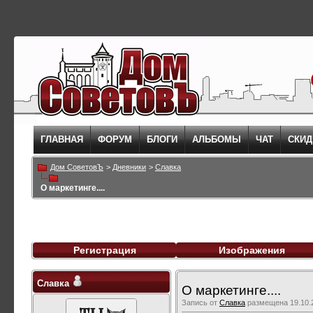
ГЛАВНАЯ
ФОРУМ
БЛОГИ
АЛЬБОМЫ
ЧАТ
СКИД
Дом СоветовЪ
>
Дневники
>
Славка
О маркетинге....
Регистрация
Изображения
Славка
О маркетинге....
Запись от
Славка
размещена 19.10.2