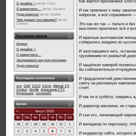
Как вертел-прилаживал хлясти
О дизайне ;)
автор:
Oska
О маркетинге....
автор:
Хатанга
И как приезжал к нему заказч
наброски, и всё спрашивали — 
Чудо-клиенты!
автор:
Kuzbar
Чем думают поставщики?
автор:
Это как же так — пальто и бе
Славка
мысленно проклинал всё и все
Последние записи
И мрачные вьетнамские женщи
собирались воедино из кусочк
Индекс
О дизайне ;)
И запутавшаяся нить, останов
О маркетинге....
грузовиками по размытой доро
Эксперимент над покупателями
И защёлкал камерой похмельны
Чудо-клиенты!
бы соблазнительно-отчуждённы
И тридцатилетний девственни
Последние посетители
смету на рекламную кампанию,
evg
GIM
GS13
IvGrin
Mikhail_FX
стоят.
Omikor
Vov4ik
Александр СТС
Бурильщик
татьяна81
И как он в субботу, озираясь 
Архив
И директор магазина, не стар
<
Август 2026
И сын его, начинающий нарком
Вс
Пн
Вт
Ср
Чт
Пт
Сб
И менеджер по персоналу, отб
26
27
28
29
30
31
1
2
3
4
5
6
7
8
И модератор сайта, которого 