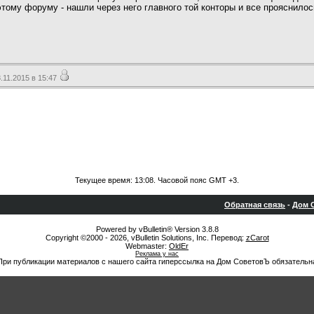
этому форуму - нашли через него главного той конторы и все прояснилос
11.2015 в 15:47
Текущее время:
13:08
. Часовой пояс GMT +3.
Обратная связь
-
Дом С
Powered by vBulletin® Version 3.8.8
Copyright ©2000 - 2026, vBulletin Solutions, Inc. Перевод:
zCarot
Webmaster:
OldEr
Реклама у нас
При публикации материалов с нашего сайта гиперссылка на Дом СоветовЪ обязательн