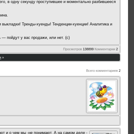
чего, в одну секунду проступившее и моментально разбившееся
зина.
 и выкладки! Тренды-хуенды! Тенденции-хуенции! Аналитика и
— пойдут у вас продажи, или нет. (с)
Просмотров
138899
Комментарии
2
я
»
Всего комментариев
2
ют и о чем мы -не понимают. А на самом деле -