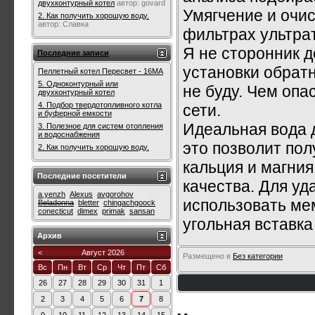
двухконтурный котел
автор:
govard
Умягчение и очи
2. Как получить хорошую воду.
автор:
Славка
фильтрах ультрат
Я не сторонник 
Последние записи
установки обрат
Пеллетный котел Пересвет - 16МА
5. Одноконтурный или
не буду. Чем опа
двухконтурный котел
4. Подбор твердотопливного котла
сети.
и буферной емкости
Идеальная вода д
3. Полезное для систем отопления
и водоснабжения
это позволит пол
2. Как получить хорошую воду.
кальция и магния
Последние посетители
качества. Для у
a.yenzh
Alexus
avgorohov
использовать ме
Beladonna
bletter
chingachgoock
conecticut
dimex
primak
sansan
угольная вставка
Архив
<
Август 2026
Размещено в
Без категории
Вс
Пн
Вт
Ср
Чт
Пт
Сб
26
27
28
29
30
31
1
2
3
4
5
6
7
8