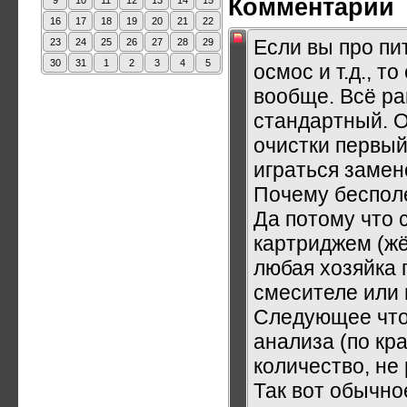
Комментарии
9
10
11
12
13
14
15
16
17
18
19
20
21
22
Если вы про пи
23
24
25
26
27
28
29
30
31
1
2
3
4
5
осмос и т.д., т
вообще. Всё ра
стандартный. 
очистки первый
играться замен
Почему беспол
Да потому что 
картриджем (жё
любая хозяйка 
смесителе или 
Следующее что 
анализа (по кр
количество, не
Так вот обычно