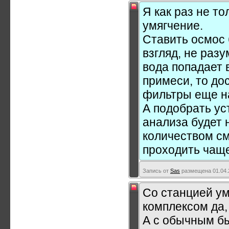
Я как раз не то
умягчение.
Ставить осмос 
взгляд, не разу
вода попадает в
примеси, то до
фильтры еще н
А подобрать ус
анализа будет 
количеством см
проходить чаще
Запись от
Sas
размещена 01.04.2
Со станцией ум
комплексом да,
А с обычным бы