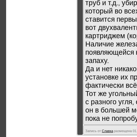
труб и т.д., у
который во все
ставится первы
вот двухвален
картриджем (ко
Наличие железа
появляющейся к
запаху.
Да и нет никак
установке их п
фактически всё
Тот же угольны
с разного угля,
он в большей м
пока не попроб
Запись от
Славка
размещена 01.