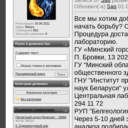
Запись от
Sas
размещ
Обновил(-а)
Sas
01.0
Все мы хотим доб
Регистрация
16.06.2011
начать борьбу? 
Адрес
Минск
Сообщений
852
Процедура достат
Записей в дневнике
6
лабораторию.
Поиск в дневнике Sas
ГУ «Минский горо
Содержит текст:
П. Бровки, 13 202
ГУ "Минский обла
Искать только в заголовках
общественного зд
Расширенный поиск
ГНУ "Институт п
Категории дневника
наук Беларуси" у
Локальные категории
Центральная лабо
Без категории
294 11 72
РУП "Белгеология
Последние комментарии
Через 5-10 дней 
Пеллетный котел Пересвет - 16МА
автор:
illarion
анализа подбира
5. Одноконтурный или