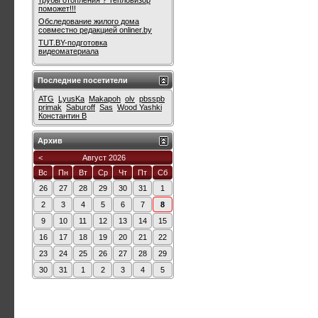
трубы отопления ? Тепловизор
поможет!!!
Обследование жилого дома
совместно редакцией onliner.by
TUT.BY-подготовка
видеоматериала
Последние посетители
ATG
LyusKa
Makapoh
olv
pbsspb
primak
Saburoff
Sas
Wood Yashki
Константин В
Архив
<
Август 2026
Вс
Пн
Вт
Ср
Чт
Пт
Сб
26
27
28
29
30
31
1
2
3
4
5
6
7
8
9
10
11
12
13
14
15
16
17
18
19
20
21
22
23
24
25
26
27
28
29
30
31
1
2
3
4
5