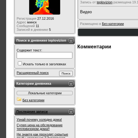
Запись от
teplovizion
размещена 19.1
Видео
Регистрация
27.12.2016
Адрес
минск
Размещено в
Без категории
Сообщений
11
Записей в дневнике
5
Поиск в дневнике teplovizion
Комментарии
Содержит текст:
Искать только в заголовках
Расширенный поиск
Категории дневника
Локальные категории
Без категории
Последние записи
Узнай почему холодно дома!
Супер цена на обследование
тепловизором дома!!
Не знаете как проходят скрытые