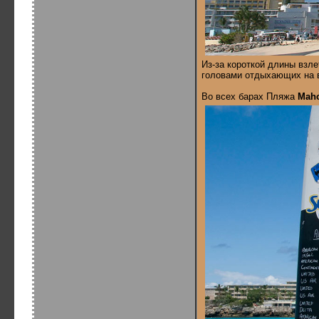
Из-за короткой длины взл
головами отдыхающих на в
Во всех барах Пляжа
Mah