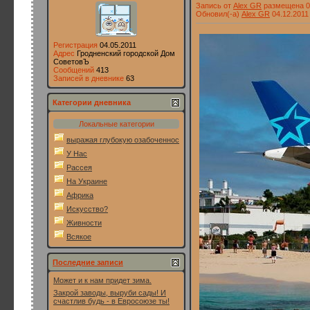
Запись от
Alex GR
размещена 04
Обновил(-а)
Alex GR
04.12.2011
Регистрация
04.05.2011
Адрес
Гродненский городской Дом
СоветовЪ
Сообщений
413
Записей в дневнике
63
Категории дневника
Локальные категории
выражая глубокую озабоченность
У Нас
Рассея
На Украине
Африка
Искусство?
Живности
Всякое
Последние записи
Может и к нам придет зима.
Закрой заводы, выруби сады! И
счастлив будь - в Евросоюзе ты!