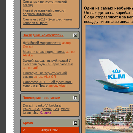
Сингапур - не туристический
взгляд
Один из самых необычны
Новый реактивный ранец от
Он находится на Карибах 
водного мотоцикла
Сюда отправляются за неп
Cannafest 2011 - 2-ой фестиваль
посадку гигантские авиал
конопли в Праге
Последние комментарии
Дубайский метрополитен
автор:
Ducatti
Может и к нам придет зима.
автор:
Aleska
Закрой заводы, выруби сады! И
счастлив будь - в Евросоюзе ты!
автор:
adf
Сингапур - не туристический
взгляд
автор:
Alex GR
Cannafest 2011 - 2-ой фестиваль
конопли в Праге
автор:
Aliash
Последние посетители
Ducatti
IvankoIV
kolobsah
Pavel_GGS
primak
Sas
trmntr
Uram
Икс
Славка
Архив
<
Август 2026