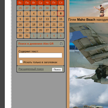
Вс
Пн
Вт
Ср
Чт
Пт
Сб
26
27
28
29
30
31
1
2
3
4
5
6
7
8
9
10
11
12
13
14
15
Пляж
Maho Beach
находит
16
17
18
19
20
21
22
23
24
25
26
27
28
29
30
31
1
2
3
4
5
Поиск в дневнике Alex GR
Содержит текст:
Искать только в заголовках
Расширенный поиск