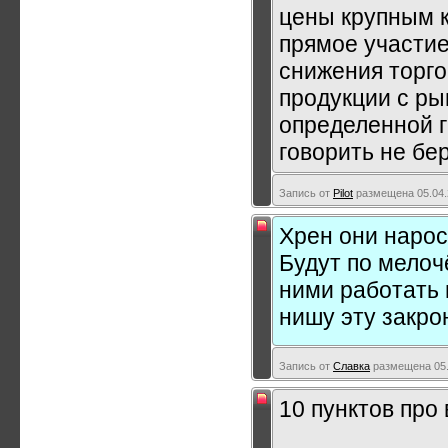
цены крупным 
прямое участие
снижения торго
продукции с ры
определенной г
говорить не бер
Запись от
Pilot
размещена 05.04.
Хрен они нарос
Будут по мелоч
ними работать 
нишу эту закро
Запись от
Славка
размещена 05.
10 пунктов про