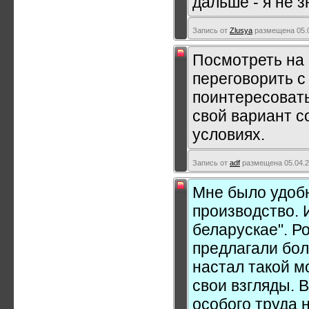
дальше - я не з
Запись от
Zlusya
размещена 05.0
Посмотреть на 
переговорить с
поинтересовать
свой вариант с
условиях.
Запись от
adf
размещена 05.04.2
Мне было удобн
производство. 
беларускае". Р
предлагали бол
настал такой м
свои взгляды. 
особого труда н