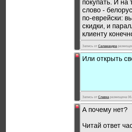
покупать. И на
слово - белору
по-еврейски: в
скидки, и пара
клиенту конечн
Запись от
Саламандра
размещена
Или открыть с
Запись от
Славка
размещена 06.
А почему нет?
Читай ответ час