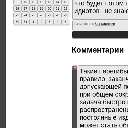
что будет потом 
9
10
11
12
13
14
15
16
17
18
19
20
21
22
идиотов.. не знаю
23
24
25
26
27
28
29
30
31
1
2
3
4
5
Размещено в
Без категории
Комментарии
Такие перегибы
правило, закан
допускающей по
при общем сокр
задача быстро 
распространено
постоянные из
может стать об