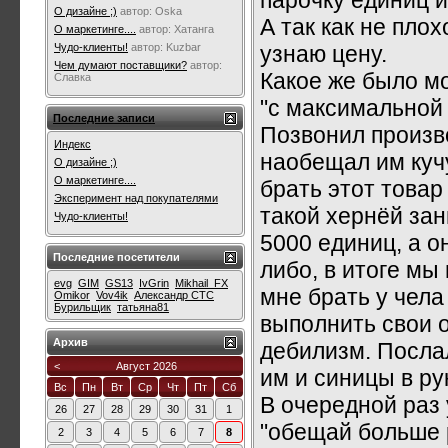
О дизайне ;)
автор:
Oska
А так как не пло
О маркетинге....
автор:
Хатанга
узнаю цену.
Чудо-клиенты!
автор:
Kuzbar
Чем думают поставщики?
автор:
Какое же было м
Славка
"с максимальной 
Последние записи
Позвонил произво
Индекс
наобещал им куч
О дизайне ;)
О маркетинге....
брать этот товар
Эксперимент над покупателями
такой хернёй за
Чудо-клиенты!
5000 единиц, а о
Последние посетители
либо, в итоге мы
evg
GIM
GS13
IvGrin
Mikhail_FX
мне брать у чела
Omikor
Vov4ik
Александр СТС
Бурильщик
татьяна81
выполнить свои 
Архив
дебилизм. Послал
<
Август 2026
им и синицы в ру
Вс
Пн
Вт
Ср
Чт
Пт
Сб
В очередной раз
26
27
28
29
30
31
1
"обещай больше 
2
3
4
5
6
7
8