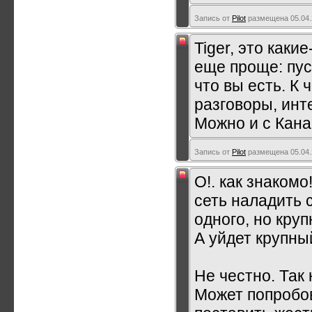
Запись от
Pilot
размещена 05.04.
Tiger, это каки
еще проще: пус
что вы есть. К
разговоры, инт
Можно и с Кана
Запись от
Pilot
размещена 05.04.
О!. как знакомо
сеть наладить 
одного, но круп
А уйдет крупный
Не честно. Так н
Может попробов