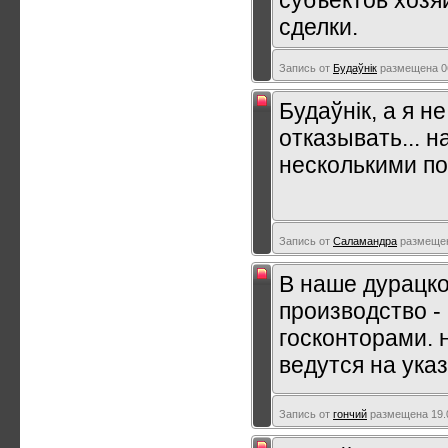
сделки.
Запись от
Будаўнік
размещена 06
Будаўнік, а я н
отказывать... н
несколькими п
Запись от
Саламандра
размещена
В наше дурацко
производство -
госконторами. 
ведутся на указ
Запись от
гончий
размещена 19.0