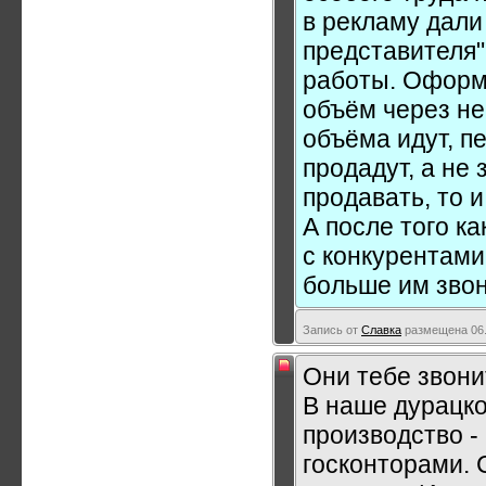
в рекламу дали
представителя"
работы. Оформи
объём через н
объёма идут, 
продадут, а не
продавать, то 
А после того к
с конкурентами
больше им звон
Запись от
Славка
размещена 06.
Они тебе звонит
В наше дурацко
производство -
госконторами. С