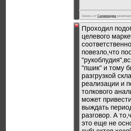
Запись от
Саламандра
размещена
Проходил подоб
целевого марке
соответственн
повезло,что пос
"рукоблудия",вс
"пшик" и тому 
разгрузкой скл
реализации и п
толкового ана
может привести
выждать период
разговор. А то,
это еще не осн
субъектов хоз