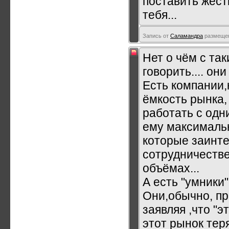
поставить жест
тебя...
Запись от
Саламандра
размещена
Нет о чём с та
говорить.... он
Есть компании,
ёмкость рынка,
работать с одн
ему максимальн
которые заинт
сотрудничестве
объёмах...
А есть "умники"
Они,обычно, пр
заявляя ,что "э
этот рынок теря