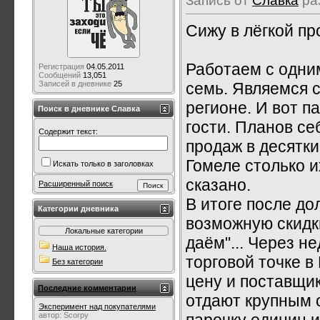
Запись от
Славка
ра
Сижу в лёгкой пр
Работаем с одни
Регистрация
04.05.2011
Сообщений
13,051
семь. Являемся 
Записей в дневнике
25
регионе. И вот п
Поиск в дневнике Славка
гости. Планов с
Содержит текст:
продаж в десятки
Гомеле столько и
Искать только в заголовках
сказано.
Расширенный поиск
В итоге после до
Категории дневника
возможную скидки
Локальные категории
даём"... Через н
Наша история.
торговой точке в
Без категории
цену и поставщик
Последние комментарии
отдают крупным о
Эксперимент над покупателями
парочку единиц и
автор:
Scorpy