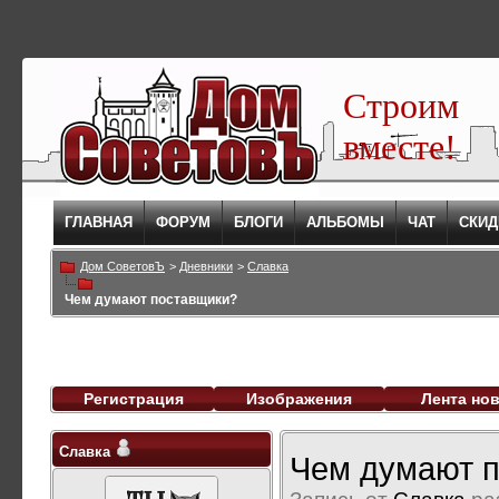
Строим
вместе!
ГЛАВНАЯ
ФОРУМ
БЛОГИ
АЛЬБОМЫ
ЧАТ
СКИД
Дом СоветовЪ
>
Дневники
>
Славка
Чем думают поставщики?
Регистрация
Изображения
Лента но
Славка
Чем думают 