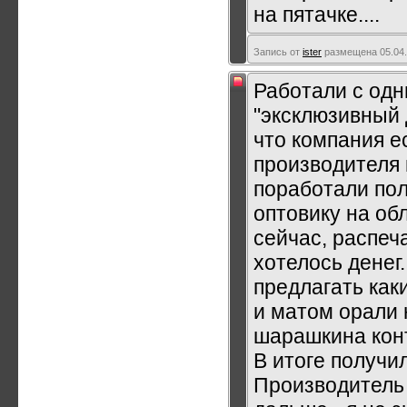
на пятачке....
Запись от
ister
размещена 05.04.
Работали с од
"эксклюзивный д
что компания е
производителя 
поработали пол
оптовику на об
сейчас, распеч
хотелось денег.
предлагать как
и матом орали н
шарашкина кон
В итоге получил
Производитель 