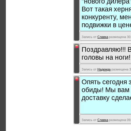
"нового дилера"
Вот такая херня
конкуренту, ме
подвижки в цене
Запись от
Славка
размещена 30.
Поздравляю!!! В
головы на ноги!
Запись от
Надежда
размещена 30
Опять сегодня 
обиды! Мы вам 
доставку сдела
Запись от
Славка
размещена 09.