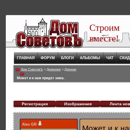
Строим
вместе!
ГЛАВНАЯ
ФОРУМ
БЛОГИ
АЛЬБОМЫ
ЧАТ
СКИД
Дом СоветовЪ
>
Дневники
>
Дзенник
Может и к нам придет зима.
Регистрация
Изображения
Лента но
Alex GR
Может и к на