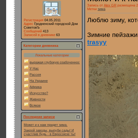
Запись от
Alex GR
размещена 27
Метки
зима
Люблю зиму, кото
Регистрация
04.05.2011
Адрес
Гродненский городской Дом
СоветовЪ
Сообщений
413
Зимние пейзажи 
Записей в дневнике
63
trasyy
Категории дневника
Локальные категории
выражая глубокую озабоченность
У Нас
Рассея
На Украине
Африка
Искусство?
Живности
Всякое
Последние записи
Может и к нам придет зима.
Закрой заводы, выруби сады! И
счастлив будь - в Евросоюзе ты!