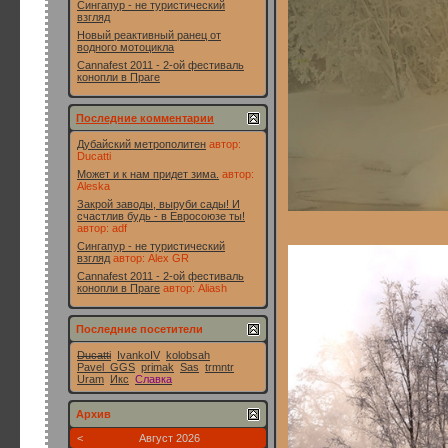
Сингапур - не туристический
взгляд
Новый реактивный ранец от
водного мотоцикла
Cannafest 2011 - 2-ой фестиваль
конопли в Праге
Последние комментарии
Дубайский метрополитен
автор:
Ducatti
Может и к нам придет зима.
автор:
Aleska
Закрой заводы, выруби сады! И
счастлив будь - в Евросоюзе ты!
автор:
adf
Сингапур - не туристический
взгляд
автор:
Alex GR
Cannafest 2011 - 2-ой фестиваль
конопли в Праге
автор:
Aliash
Последние посетители
Ducatti
IvankoIV
kolobsah
Pavel_GGS
primak
Sas
trmntr
Uram
Икс
Славка
Архив
<
Август 2026