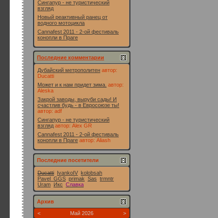
Сингапур - не туристический
взгляд
Новый реактивный ранец от
водного мотоцикла
Cannafest 2011 - 2-ой фестиваль
конопли в Праге
Последние комментарии
Дубайский метрополитен
автор:
Ducatti
Может и к нам придет зима.
автор:
Aleska
Закрой заводы, выруби сады! И
счастлив будь - в Евросоюзе ты!
автор:
adf
Сингапур - не туристический
взгляд
автор:
Alex GR
Cannafest 2011 - 2-ой фестиваль
конопли в Праге
автор:
Aliash
Последние посетители
Ducatti
IvankoIV
kolobsah
Pavel_GGS
primak
Sas
trmntr
Uram
Икс
Славка
Архив
<
Май 2026
>