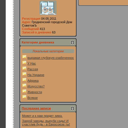
Регистрация
04.05.2011
Адрес
Гродненский городской Дом
СоветовЪ
Сообщений
413
Записей в дневнике
63
Категории дневника
Локальные категории
выражая глубокую озабоченность
У Нас
Рассея
На Украине
Африка
Искусство?
Живности
Всякое
Последние записи
Может и к нам придет зима.
Закрой заводы, выруби сады! И
счастлив будь - в Евросоюзе ты!