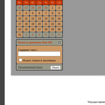
Вс
Пн
Вт
Ср
Чт
Пт
Сб
26
27
28
29
30
1
2
3
4
5
6
7
8
9
10
11
12
13
14
15
16
17
18
19
20
21
22
23
24
25
26
27
28
29
30
31
1
2
3
4
5
6
Поиск в дневнике Alex GR
Содержит текст:
Искать только в заголовках
Расширенный поиск
Текущее врем