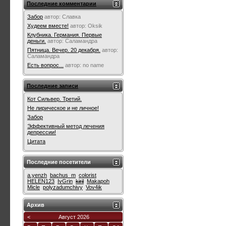
Последние комментарии
Забор
автор:
Славка
Худеем вместе!
автор:
Oksik
Клубника. Германия. Первые
деньги.
автор:
Саламандра
Пятница. Вечер. 20 декабря.
автор:
Саламандра
Есть вопрос...
автор:
no name
Последние записи
Кот Сильвер. Третий.
Не лирическое и не личное!
Забор
Эффективный метод лечения
депрессии!
Цитата
Последние посетители
a.yenzh
bachus_m
colorist
HELEN123
IvGrin
kiril
Makapoh
Micle
polyzadumchivy
Vov4ik
Архив
<
Август 2026