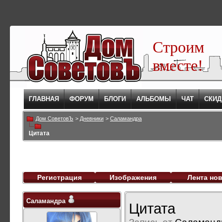
Строим
вместе!
ГЛАВНАЯ
ФОРУМ
БЛОГИ
АЛЬБОМЫ
ЧАТ
СКИД
Дом СоветовЪ
>
Дневники
>
Саламандра
Цитата
Регистрация
Изображения
Лента но
Саламандра
Цитата