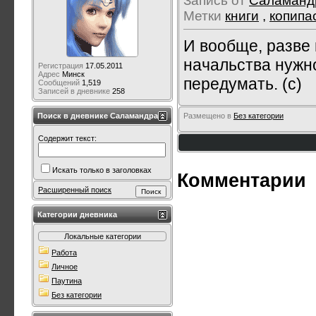
Запись от
Саламанд
Метки
книги
,
копипа
И вообще, разве 
начальства нужн
Регистрация
17.05.2011
Адрес
Минск
передумать. (с)
Сообщений
1,519
Записей в дневнике
258
Размещено в
Без категории
Поиск в дневнике Саламандра
Содержит текст:
Искать только в заголовках
Комментарии
Расширенный поиск
Категории дневника
Локальные категории
Работа
Личное
Паутина
Без категории