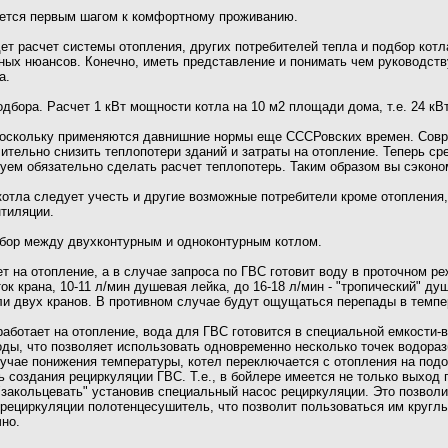
ется первым шагом к комфортному проживанию.
т расчет системы отопления, других потребителей тепла и подбор кот
ных нюансов. Конечно, иметь представление и понимать чем руководств
а.
одбора. Расчет 1 кВт мощности котла на 10 м2 площади дома, т.е. 24 кВ
Поскольку применяются давнишние нормы еще СССРовских времен. Сов
ительно снизить теплопотери зданий и затраты на отопление. Теперь сре
дуем обязательно сделать расчет теплопотерь. Таким образом вы сэконо
отла следует учесть и другие возможные потребители кроме отопления, 
нтиляции.
бор между двухконтурным и одноконтурным котлом.
ет на отопление, а в случае запроса по ГВС готовит воду в проточном р
ток крана, 10-11 л/мин душевая лейка, до 16-18 л/мин - "тропический" ду
ли двух кранов. В противном случае будут ощущаться перепады в темпе
работает на отопление, вода для ГВС готовится в специальной емкости-в
оды, что позволяет использовать одновременно несколько точек водора
учае понижения температуры, котел переключается с отопления на под
 создания рециркуляции ГВС. Т.е., в бойлере имеется не только выход 
закольцевать" установив специальный насос рециркуляции. Это позволит
рециркуляции полотенцесушитель, что позволит пользоваться им круглый
но.