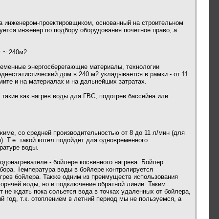
ла инженером-проектировщиком, основанный на строительном
уется инженер по подбору оборудования почетное право, а
т ~ 240м2.
ременные энергосберегающие материалы, технологии
днестатистический дом в 240 м2 укладывается в рамки - от 11
мите и на материалах и на дальнейших затратах.
такие как нагрев воды для ГВС, подогрев бассейна или
ежиме, со средней производительностью от 8 до 11 л/мин (для
ш). Т.е. такой котел подойдет для одновременного
ратуре воды.
одонагревателе - бойлере косвенного нагрева. Бойлер
збора. Температура воды в бойлере контролируется
огрев бойлера. Также одним из преимуществ использования
горячей воды, но и подключение обратной линии. Таким
 не ждать пока сольется вода в точках удаленных от бойлера,
 год, т.к. отоплением в летний период мы не пользуемся, а