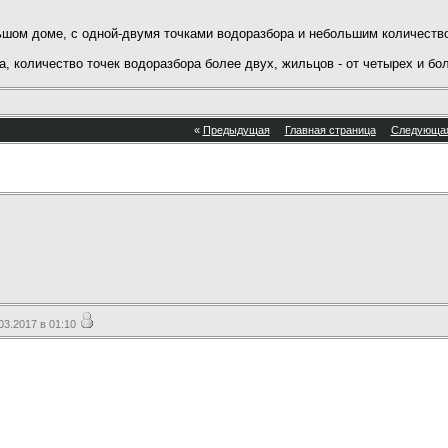
ьшом доме, с одной-двумя точками водоразбора и небольшим количеств
, количество точек водоразбора более двух, жильцов - от четырех и бол
«
Предыдущая
Главная страница
Следующа
3.2017 в 01:10