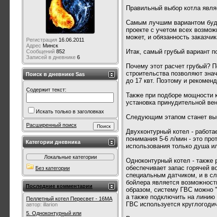
Правильный выбор котла явля
Самым лучшим вариантом буде
проекте с учетом всех возмож
может, и обязанность заказчик
Регистрация
16.06.2011
Адрес
Минск
Итак, самый грубый вариант п
Сообщений
852
Записей в дневнике
6
Почему этот расчет грубый? 
строительства позволяют знач
Поиск в дневнике Sas
до 17 квт. Поэтому и рекомен
Содержит текст:
Также при подборе мощности к
установка принудительной ве
Искать только в заголовках
Следующим этапом станет вы
Расширенный поиск
Двухконтурный котел - работа
понимания 5-6 л/мин - это про
Категории дневника
использования только душа и
Локальные категории
Одноконтурный котел - также 
обеспечивает запас горячей в
Без категории
специальным датчиком, и в сл
бойлера является возможность
Последние комментарии
образом, систему ГВС можно "
а также подключить на линию 
Пеллетный котел Пересвет - 16МА
ГВС используется круглогодич
автор:
illarion
5. Одноконтурный или