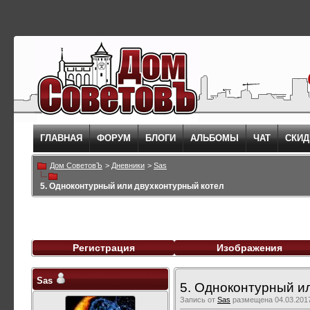
ГЛАВНАЯ
ФОРУМ
БЛОГИ
АЛЬБОМЫ
ЧАТ
СКИД
Дом СоветовЪ
>
Дневники
>
Sas
5. Одноконтурный или двухконтурный котел
Регистрация
Изображения
Sas
5. Одноконтурный и
Запись от
Sas
размещена 04.03.2017