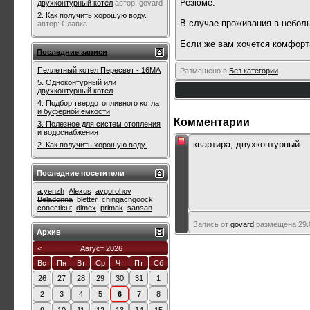
Резюме.
двухконтурный котел
автор:
govard
2. Как получить хорошую воду.
В случае проживания в небол
автор:
Славка
Если же вам хочется комфорта
Последние записи
Пеллетный котел Пересвет - 16МА
Размещено в
Без категории
5. Одноконтурный или
двухконтурный котел
4. Подбор твердотопливного котла
и буферной емкости
Комментарии
3. Полезное для систем отопления
и водоснабжения
квартира, двухконтурный.
2. Как получить хорошую воду.
Последние посетители
a.yenzh
Alexus
avgorohov
Beladonna
bletter
chingachgoock
conecticut
dimex
primak
sansan
Запись от
govard
размещена 29.0
Архив
<
Август 2026
Вс
Пн
Вт
Ср
Чт
Пт
Сб
26
27
28
29
30
31
1
2
3
4
5
6
7
8