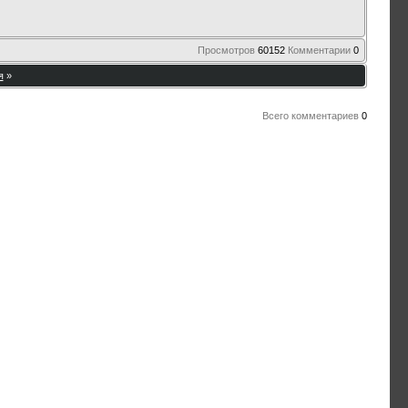
Просмотров
60152
Комментарии
0
я
»
Всего комментариев
0