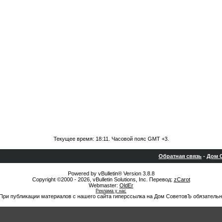
Текущее время:
18:11
. Часовой пояс GMT +3.
Обратная связь
-
Дом С
Powered by vBulletin® Version 3.8.8
Copyright ©2000 - 2026, vBulletin Solutions, Inc. Перевод:
zCarot
Webmaster:
OldEr
Реклама у нас
При публикации материалов с нашего сайта гиперссылка на Дом СоветовЪ обязательн