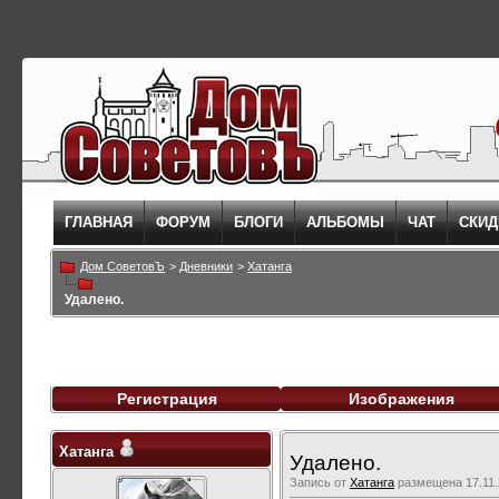
ГЛАВНАЯ
ФОРУМ
БЛОГИ
АЛЬБОМЫ
ЧАТ
СКИД
Дом СоветовЪ
>
Дневники
>
Хатанга
Удалено.
Регистрация
Изображения
Хатанга
Удалено.
Запись от
Хатанга
размещена 17.11.