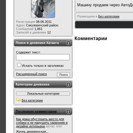
Машину продаем через АвтоДо
Размещено в
Без категории
Регистрация
08.06.2011
Адрес
Смолевичский район.
Сообщений
1,861
Записей в дневнике
12
Комментарии
Поиск в дневнике Хатанга
Содержит текст:
Искать только в заголовках
Расширенный поиск
Категории дневника
Локальные категории
Без категории
Последние комментарии
Как дома обустроить место для
собаки и не нарушить гармонию в
дизайне интерьера
автор:
ister
Жизнь деревенская...