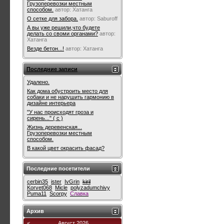
Грузоперевозки местным
способом.
автор:
Хатанга
О сетке для забора.
автор:
Saburoff
А вы уже решили,что будете
делать со своми органами?
автор:
Хатанга
Везде бетон...!
автор:
Хатанга
Последние записи
Удалено.
Как дома обустроить место для
собаки и не нарушить гармонию в
дизайне интерьера
"У нас происходят гроза и
сирень..." ( с )
Жизнь деревенская...
Грузоперевозки местным
способом.
В какой цвет окрасить фасад?
Последние посетители
cerbin35
ister
IvGrin
kiril
Korvet068
Micle
polyzadumchivy
Puma11
Scorpy
Славка
Архив
<
Август 2026