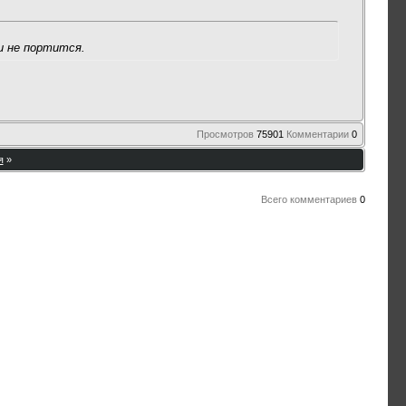
и не портится.
Просмотров
75901
Комментарии
0
я
»
Всего комментариев
0