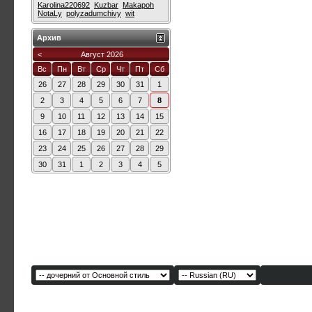
Karolina220692
Kuzbar
Makapoh
NotaLy
polyzadumchivy
wit
Архив
<
Август 2026
Вс
Пн
Вт
Ср
Чт
Пт
Сб
26
27
28
29
30
31
1
2
3
4
5
6
7
8
9
10
11
12
13
14
15
16
17
18
19
20
21
22
23
24
25
26
27
28
29
30
31
1
2
3
4
5