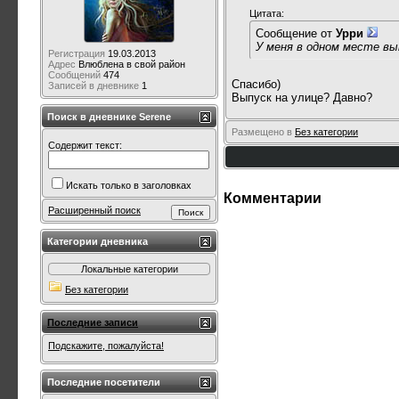
Цитата:
Сообщение от
Урри
У меня в одном месте вы
Регистрация
19.03.2013
Адрес
Влюблена в свой район
Сообщений
474
Спасибо)
Записей в дневнике
1
Выпуск на улице? Давно?
Поиск в дневнике Serene
Размещено в
Без категории
Содержит текст:
Искать только в заголовках
Комментарии
Расширенный поиск
Категории дневника
Локальные категории
Без категории
Последние записи
Подскажите, пожалуйста!
Последние посетители