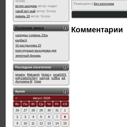
Scorpy
Размещено в
Без категории
ветер-шкодник
автор:
magari
такой вот май
автор:
Scorpy
январь 19
автор:
Scorpy
Комментарии
Последние записи
халодны чэрвень 23га
калбасіт
16 кастрычніка 22
конструкцыя выходнова дня
зенитный фонарь
Последние посетители
ignatov
Makapoh
NotaLy
ostal1601
polyzadumchivy
sanyok
voffka
wit
Антонина М
Урри
Архив
<
Август 2026
Вс
Пн
Вт
Ср
Чт
Пт
Сб
26
27
28
29
30
31
1
2
3
4
5
6
7
8
9
10
11
12
13
14
15