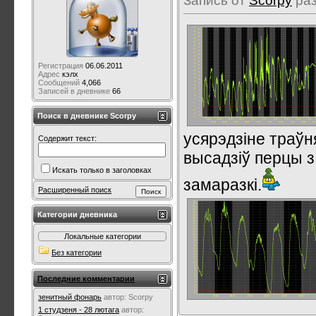
Запись от
Scorpy
раз
Регистрация
06.06.2011
Адрес
кэлх
Сообщений
4,066
Записей в дневнике
66
Поиск в дневнике Scorpy
усярэдзіне траў
Содержит текст:
высадзіў перцы з
Искать только в заголовках
замаразкі.
Расширенный поиск
Категории дневника
Локальные категории
Без категории
Последние комментарии
зенитный фонарь
автор:
Scorpy
1 студзеня - 28 лютага
автор: