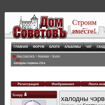
Строим
вместе!
ГЛАВНАЯ
ФОРУМ
БЛОГИ
АЛЬБОМЫ
ЧАТ
СКИД
Дом СоветовЪ
>
Дневники
>
Scorpy
халодны чэрвень 23га
Регистрация
Изображения
Лента но
Scorpy
халодны чэрв