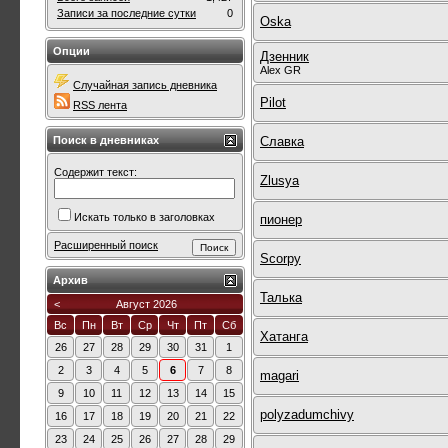
Записи за последние сутки
0
Oska
Опции
Дзенник
Alex GR
Случайная запись дневника
Pilot
RSS лента
Поиск в дневниках
Славка
Содержит текст:
Zlusya
Искать только в заголовках
пионер
Расширенный поиск
Scorpy
Архив
Талька
<
Август 2026
Вс
Пн
Вт
Ср
Чт
Пт
Сб
Хатанга
26
27
28
29
30
31
1
2
3
4
5
6
7
8
magari
9
10
11
12
13
14
15
polyzadumchivy
16
17
18
19
20
21
22
23
24
25
26
27
28
29