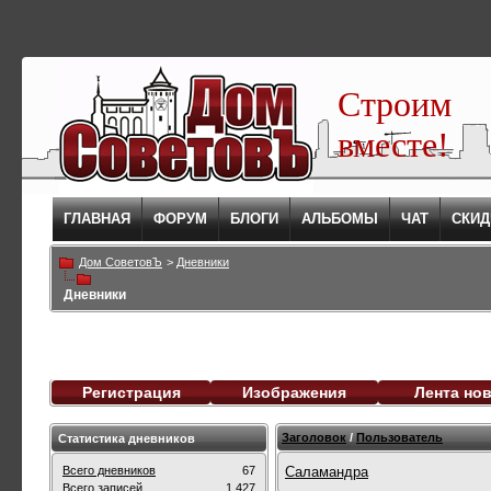
Строим
вместе!
ГЛАВНАЯ
ФОРУМ
БЛОГИ
АЛЬБОМЫ
ЧАТ
СКИД
Дом СоветовЪ
>
Дневники
Дневники
Регистрация
Изображения
Лента но
Заголовок
/
Пользователь
Статистика дневников
Всего дневников
67
Саламандра
Всего записей
1,427