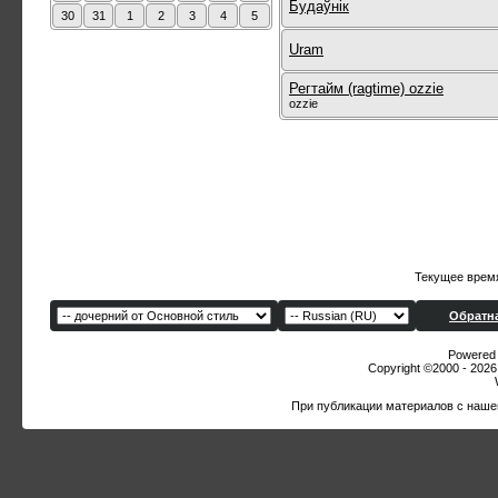
Будаўнік
30
31
1
2
3
4
5
Uram
Регтайм (ragtime) ozzie
ozzie
Текущее врем
Обратна
Powered b
Copyright ©2000 - 2026,
При публикации материалов с наше