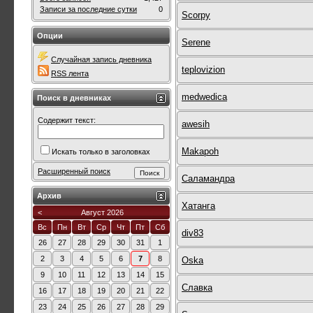
Записи за последние сутки
0
Scorpy
Опции
Serene
Случайная запись дневника
teplovizion
RSS лента
medwedica
Поиск в дневниках
Содержит текст:
awesih
Makapoh
Искать только в заголовках
Расширенный поиск
Саламандра
Архив
Хатанга
<
Август 2026
Вс
Пн
Вт
Ср
Чт
Пт
Сб
div83
26
27
28
29
30
31
1
2
3
4
5
6
7
8
Oska
9
10
11
12
13
14
15
Славка
16
17
18
19
20
21
22
23
24
25
26
27
28
29