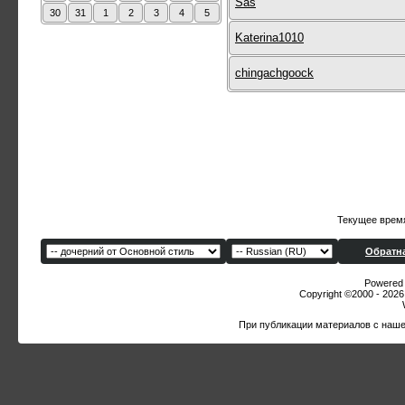
Sas
30
31
1
2
3
4
5
Katerina1010
chingachgoock
Текущее врем
Обратна
Powered b
Copyright ©2000 - 2026,
При публикации материалов с наше