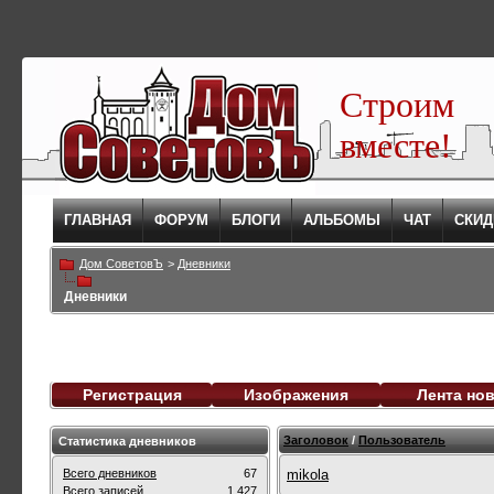
Строим
вместе!
ГЛАВНАЯ
ФОРУМ
БЛОГИ
АЛЬБОМЫ
ЧАТ
СКИД
Дом СоветовЪ
>
Дневники
Дневники
Регистрация
Изображения
Лента но
Заголовок
/
Пользователь
Статистика дневников
Всего дневников
67
mikola
Всего записей
1,427