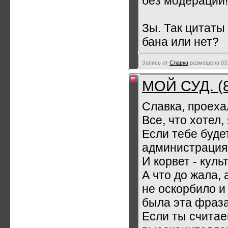
без модерации!
Зы. Так цитат
бана или нет?
Запись от
Славка
размещена 03.
МОЙ СУД. (
Славка, проеха
Все, что хотел,
Если тебе будет
администрация,
И корвет - кул
А что до жала, 
не оскорбило и
была эта фраз
Если ты считае