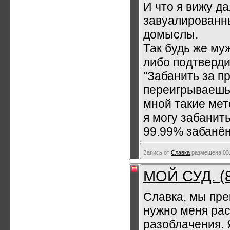
И что я вижу д
завуалированны
домыслы.
Так будь же му
либо подтверди
"Забанить за п
переигрываешь 
мной такие ме
я могу забанит
99.99% забанё
Запись от
Славка
размещена 03.
МОЙ СУД. (
Славка, мы пре
нужно меня ра
разоблачения. 