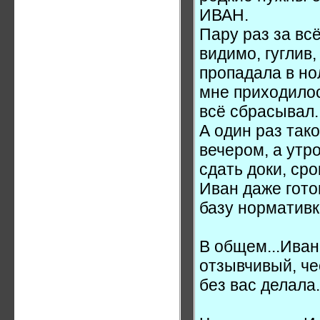
ИВАН.
Пару раз за вс
видимо, гуглив
пропадала в но
мне приходилос
всё сбрасывал.
А один раз так
вечером, а утр
сдать доки, ср
Иван даже гото
базу нормативк
В общем...Иван
отзывчивый, че
без вас делал