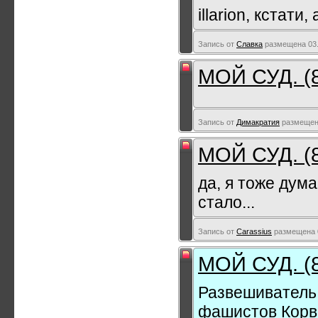
illarion, кстат
Запись от
Славка
размещена 03.
МОЙ СУД. (
Запись от
Димакратия
размещена
МОЙ СУД. (
да, я тоже дума
стало...
Запись от
Carassius
размещена 0
МОЙ СУД. (
Развешиватель 
фашистов Корв