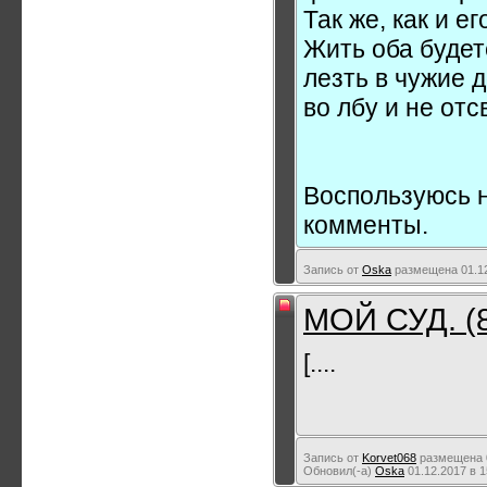
Так же, как и е
Жить оба будете
лезть в чужие д
во лбу и не отс
Воспользуюсь н
комменты.
Запись от
Oska
размещена 01.12
МОЙ СУД. (
[....
Запись от
Korvet068
размещена 0
Обновил(-а)
Oska
01.12.2017 в 1