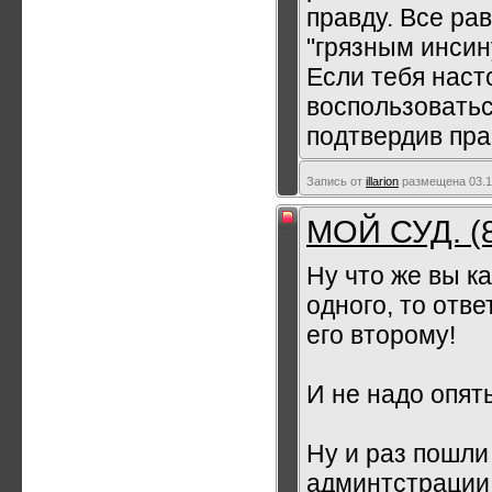
правду. Все рав
"грязным инси
Если тебя наст
воспользоватьс
подтвердив пра
Запись от
illarion
размещена 03.12
МОЙ СУД. (
Ну что же вы к
одного, то отв
его второму!
И не надо опять
Ну и раз пошли
админтстрации: