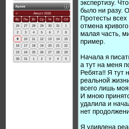
экспертизу. Что
Архив
было ни разу. 
<
Август 2026
Протесты всех 
Вс
Пн
Вт
Ср
Чт
Пт
Сб
отмена кривого
26
27
28
29
30
31
1
малая часть, м
2
3
4
5
6
7
8
9
10
11
12
13
14
15
пример.
16
17
18
19
20
21
22
23
24
25
26
27
28
29
Начала я писат
30
31
1
2
3
4
5
а тут на меня 
Ребята!! Я тут 
реальной жизни
всего лишь моя
И мною принято
удалила и начал
нет продолжени
Я удивлена реак