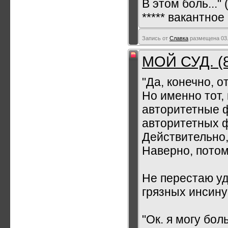
В этом боль..." 
***** вакантное
Запись от
Славка
размещена 03.
МОЙ СУД. (
"Да, конечно, о
Но именно тот,
авторитетные 
авторитетных ф
Действительно,
Наверно, потом
Не перестаю у
грязных инсин
"Ок. я могу бо