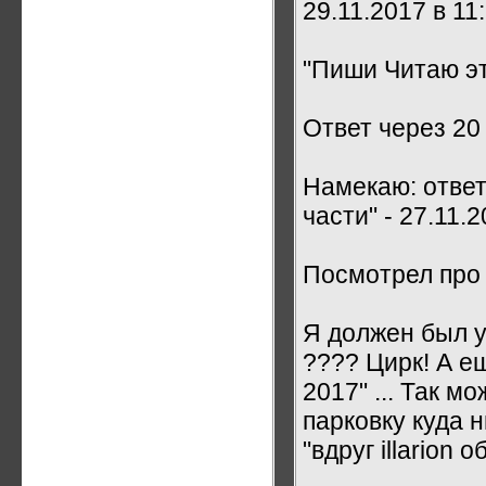
29.11.2017 в 11
"Пиши Читаю это
Ответ через 20 
Намекаю: ответ
части" - 27.11.20
Посмотрел про ж
Я должен был у
???? Цирк! А е
2017" ... Так м
парковку куда 
"вдруг illarion