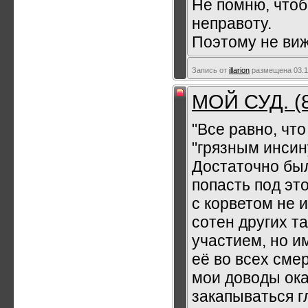
Не помню, что
неправоту.
Поэтому не ви
Запись от
illarion
размещена 03.12
МОЙ СУД. (
"Все равно, что
"грязным инсин
Достаточно был
попасть под эт
с корветом не 
сотен других та
участием, но и
её во всех сме
мои доводы ока
закапываться г