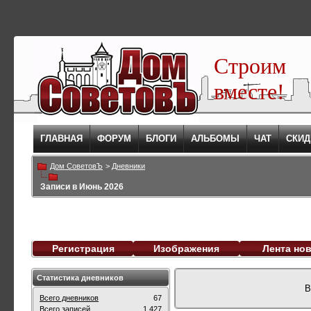
Строим
вместе!
ГЛАВНАЯ
ФОРУМ
БЛОГИ
АЛЬБОМЫ
ЧАТ
СКИД
Дом СоветовЪ
>
Дневники
Записи в Июнь 2026
Регистрация
Изображения
Лента но
Статистика дневников
В
Всего дневников
67
Всего записей
1,427