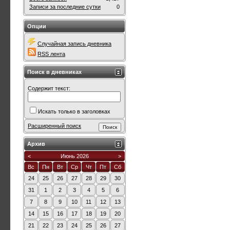
Записи за последние сутки
0
Опции
Случайная запись дневника
RSS лента
Поиск в дневниках
Содержит текст:
Искать только в заголовках
Расширенный поиск
Архив
<
Июнь 2026
>
Вс
Пн
Вт
Ср
Чт
Пт
Сб
24
25
26
27
28
29
30
31
1
2
3
4
5
6
7
8
9
10
11
12
13
14
15
16
17
18
19
20
21
22
23
24
25
26
27