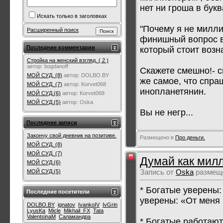
нет ни гроша в бук
Искать только в заголовках
"Почему я не милли
Расширенный поиск
финишный вопрос в 
Последние комментарии
который стоит возн
Стройка на женский взгляд. ( 2 )
автор:
bogdanoff
Скажете смешно!- с
МОЙ СУД. (8)
автор:
DOLBO.BY
же самое, что спра
МОЙ СУД. (7)
автор:
Korvet068
инопланетянин.
МОЙ СУД.(6)
автор:
Korvet068
МОЙ СУД.(5)
автор:
Oska
Вы не негр...
Последние записи
Закончу свой дневник на позитиве.
Размещено в
Про деньги.
МОЙ СУД. (8)
МОЙ СУД. (7)
Думай как мил
МОЙ СУД.(6)
МОЙ СУД.(5)
Запись от
Oska
размеще
* Богатые уверены:
Последние посетители
уверены: «От меня 
DOLBO.BY
ignatov
IvankoIV
IvGrin
LyusKa
Micle
Mikhail_FX
Tata
ValentsinaM
Саламандра
* Богатые работают