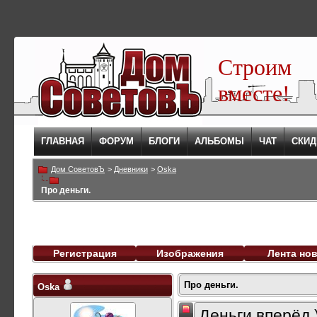
Строим
вместе!
ГЛАВНАЯ
ФОРУМ
БЛОГИ
АЛЬБОМЫ
ЧАТ
СКИД
Дом СоветовЪ
>
Дневники
>
Oska
Про деньги.
Регистрация
Изображения
Лента но
Про деньги.
Oska
Деньги вперёд.)