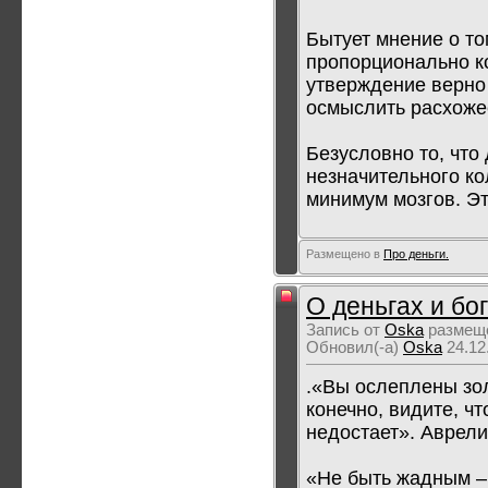
Бытует мнение о то
пропорционально к
утверждение верно 
осмыслить расхоже
Безусловно то, что
незначительного к
минимум мозгов. Эт
Размещено в
Про деньги.
О деньгах и бог
Запись от
Oska
размеще
Обновил(-а)
Oska
24.12
.«Вы ослеплены зо
конечно, видите, чт
недостает». Аврели
«Не быть жадным – 