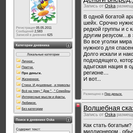
Запись от
Oska
размеще
В одной богатой ар
шейх. Срочно нужно
Регистрация
05.05.2011
редкой группы и с к
Сообщений
2,583
другим резусом…в 
Записей в дневнике
625
Во все уголки мир
Категории дневника
нужного для спасе
Долго искали и нак
Локальные категории
подходящего, кото
Личное .
адыгская нация в о
Притчи.
регионе…
Про деньги.
И вот...
Жизненное.
Стихи. И душевные , и прикольные. Всякие.
Всё на тему " Дом " , " Семейны очаг " .
Размещено в
Про деньги.
Интересные мысли и факты.
Любимое.
Волшебная сказк
Без категории
Запись от
Oska
размеще
Поиск в дневнике Oska
Как стать богатым?
Содержит текст:
миллионером , обыч