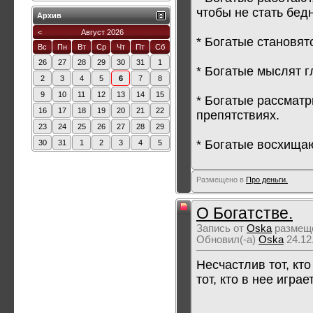
чтобы не стать бед
Архив
<
Август 2026
* Богатые становят
Вс
Пн
Вт
Ср
Чт
Пт
Сб
26
27
28
29
30
31
1
* Богатые мыслят 
2
3
4
5
6
7
8
9
10
11
12
13
14
15
* Богатые рассмат
16
17
18
19
20
21
22
препятствиях.
23
24
25
26
27
28
29
* Богатые восхищаю
30
31
1
2
3
4
5
Размещено в
Про деньги.
О Богатстве.
Запись от
Oska
размеще
Обновил(-а)
Oska
24.12
Несчастлив тот, кт
тот, кто в нее играет