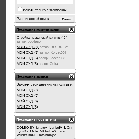
Искать только в заголовках
Расширенный поиск
Последние комментарии
Стройка на женский взгляд. ( 2 )
автор:
bogdanoff
МОЙ СУД. (8)
автор:
DOLBO.BY
МОЙ СУД. (7)
автор:
Korvet068
МОЙ СУД.(6)
автор:
Korvet068
МОЙ СУД.(5)
автор:
Oska
Последние записи
Закончу свой дневник на позитиве.
МОЙ СУД. (8)
МОЙ СУД. (7)
МОЙ СУД.(6)
МОЙ СУД.(5)
Последние посетители
DOLBO.BY
ignatov
IvankoIV
IvGrin
LyusKa
Micle
Mikhail_FX
Tata
ValentsinaM
Саламандра