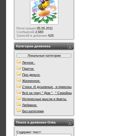
Регистрация
05.05.2011
Сообщений
2,583
Записей в дневнике
625
Категории дневника
Локальные категории
Личное .
Притчи.
Про деньги.
Жизненное.
Стихи. И душевные , и прикольные. Всякие.
Всё на тему " Дом " , " Семейны очаг " .
Интересные мысли и факты.
Любимое.
Без категории
Поиск в дневнике Oska
Содержит текст: