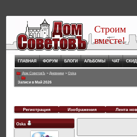
Строим
вместе!
ГЛАВНАЯ
ФОРУМ
БЛОГИ
АЛЬБОМЫ
ЧАТ
СКИД
Дом СоветовЪ
>
Дневники
>
Oska
Записи в Май 2026
Регистрация
Изображения
Лента но
Oska