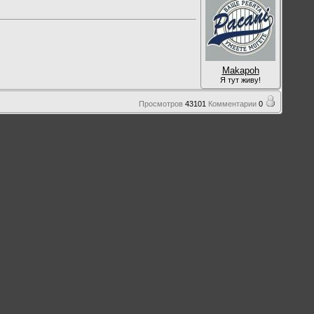
Makapoh
Я тут живу!
Просмотров
43101
Комментарии
0