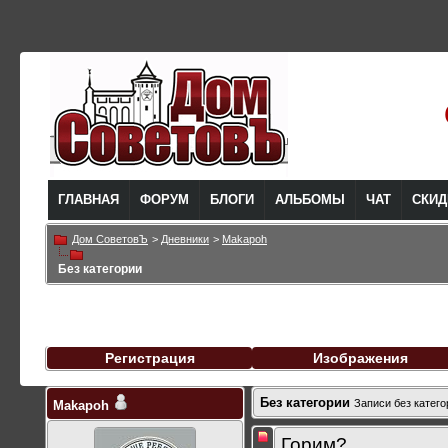
ГЛАВНАЯ
ФОРУМ
БЛОГИ
АЛЬБОМЫ
ЧАТ
СКИД
Дом СоветовЪ
>
Дневники
>
Makapoh
Без категории
Регистрация
Изображения
Без категории
Записи без катего
Makapoh
Горим?