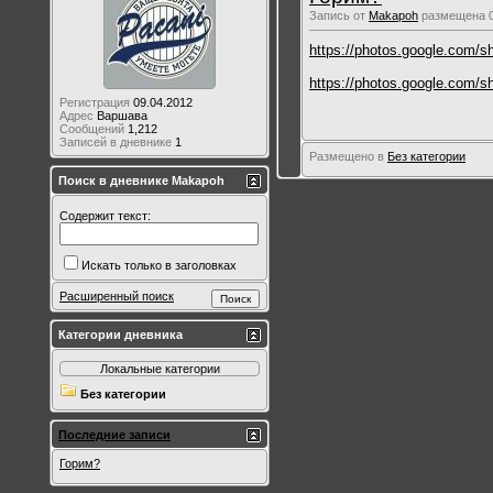
Запись от
Makapoh
размещена 01
https://photos.google.com
https://photos.google.com
Регистрация
09.04.2012
Адрес
Варшава
Сообщений
1,212
Записей в дневнике
1
Размещено в
Без категории
Поиск в дневнике Makapoh
Содержит текст:
Искать только в заголовках
Расширенный поиск
Категории дневника
Локальные категории
Без категории
Последние записи
Горим?