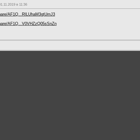
.11.2019 в 11:36
/share/AF1Q...RILUhaM3gtUmJ3
/share/AF1Q...V0VHZzQ05sSnZn