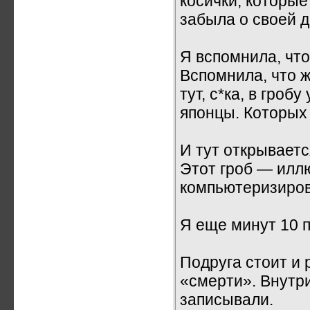
косички, которые
забыла о своей д
Я вспомнила, чт
Вспомнила, что ж
тут, с*ка, в гро
японцы. Которых я
И тут открываетс
Этот гроб — илл
компьютеризиро
Я еще минут 10 п
Подруга стоит и 
«смерти». Внутр
записывали.