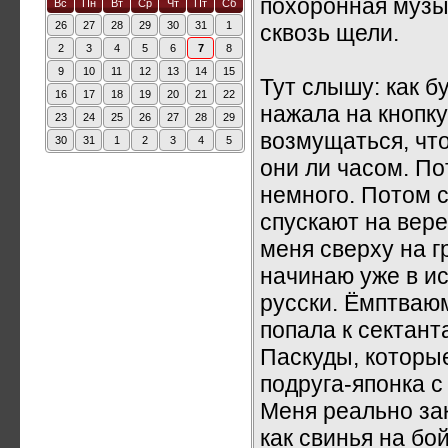
похоронная музы
Вс
Пн
Вт
Ср
Чт
Пт
Сб
26
27
28
29
30
31
1
сквозь щели.
2
3
4
5
6
7
8
9
10
11
12
13
14
15
Тут слышу: как б
16
17
18
19
20
21
22
нажала на кнопку
23
24
25
26
27
28
29
возмущаться, что
30
31
1
2
3
4
5
они ли часом. П
немного. Потом 
спускают на вере
меня сверху на г
начинаю уже в ис
русски. Ёмптваюм
попала к сектанта
Паскуды, которые
подруга-японка с
Меня реально за
как свинья на бо