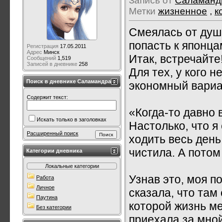
Запись от
Саламанд
Метки
жизненное
,
к
Смеялась от души
попасть к японца
Регистрация
17.05.2011
Адрес
Минск
Итак, встречайте
Сообщений
1,519
Записей в дневнике
258
Для тех, у кого 
Поиск в дневнике Саламандра
экономный вариа
Содержит текст:
«Когда-то давно 
Искать только в заголовках
Настолько, что я
Расширенный поиск
ходить весь день
чистила. А потом
Категории дневника
Локальные категории
Узнав это, моя п
Работа
Личное
сказала, что там
Паутина
которой жизнь ме
Без категории
приехала за мной