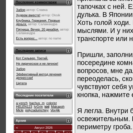
Последние комментарии
тапочках с ней. 
Забор
автор:
Славка
дулька. В Япони
Худеем вместе!
автор:
Oksik
Хоть голой ходи.
Клубника. Германия. Первые
деньги.
автор:
Саламандра
мыслями. И у ни
Пятница. Вечер. 20 декабря.
автор:
Саламандра
транспорте или 
Есть вопрос...
автор:
no name
Последние записи
Пришли, заполнил
Кот Сильвер. Третий.
посередине комна
Не лирическое и не личное!
вопросов, мне да
Забор
Эффективный метод лечения
переоделась, ско
депрессии!
Цитата
чувствуют себя 
кнопка, нажмите 
Последние посетители
a.yenzh
bachus_m
colorist
HELEN123
IvGrin
kiril
Makapoh
Я легла. Внутри 
Micle
polyzadumchivy
Vov4ik
освежительным. М
Архив
периметру гроба.
<
Август 2026