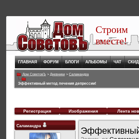
Строим
вместе!
ГЛАВНАЯ
ФОРУМ
БЛОГИ
АЛЬБОМЫ
ЧАТ
СКИД
Дом СоветовЪ
>
Дневники
>
Саламандра
Эффективный метод лечения депрессии!
Регистрация
Изображения
Лента но
Саламандра
Эффективный 