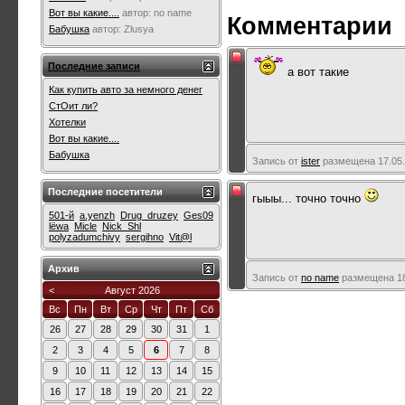
Вот вы какие....
автор:
no name
Комментарии
Бабушка
автор:
Zlusya
Последние записи
а вот такие
Как купить авто за немного денег
СтОит ли?
Хотелки
Вот вы какие....
Бабушка
Запись от
ister
размещена 17.05.
Последние посетители
гыыы... точно точно
501-й
a.yenzh
Drug_druzey
Ges09
lёwa
Micle
Nick_Shl
polyzadumchivy
sergihno
Vit@l
Архив
Запись от
no name
размещена 18.
<
Август 2026
Вс
Пн
Вт
Ср
Чт
Пт
Сб
26
27
28
29
30
31
1
2
3
4
5
6
7
8
9
10
11
12
13
14
15
16
17
18
19
20
21
22