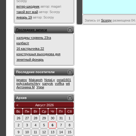
Scorpy
ветер-шкодник
автор:
magari
такой вот май
автор:
Scorpy
январь 19
автор:
Scorpy
Запись от
Scorpy
размещена 04.0
Последние записи
халодны чэрвень 23га
калбасіт
16 кастрычніка 22
конструкцыя выходнова дня
зенитный фонарь
Последние посетители
ignatov
Makapoh
NotaLy
ostal1601
polyzadumchivy
sanyok
voffka
wit
Антонина М
Урри
Архив
<
Август 2026
Вс
Пн
Вт
Ср
Чт
Пт
Сб
26
27
28
29
30
31
1
2
3
4
5
6
7
8
9
10
11
12
13
14
15