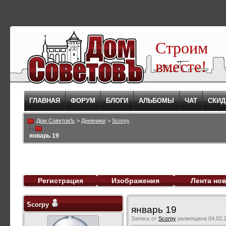
Строим
вместе!
ГЛАВНАЯ
ФОРУМ
БЛОГИ
АЛЬБОМЫ
ЧАТ
СКИД
Дом СоветовЪ
>
Дневники
>
Scorpy
январь 19
Регистрация
Изображения
Лента но
Scorpy
январь 19
Запись от
Scorpy
размещена 04.02.2