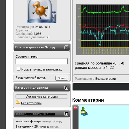
Регистрация
06.06.2011
Адрес
кэлх
Сообщений
4,066
Записей в дневнике
66
Поиск в дневнике Scorpy
Содержит текст:
средняя по больнице -6 .. -8
редкие морозы -24 -22
Искать только в заголовках
Расширенный поиск
Размещено в
Без категории
Категории дневника
Локальные категории
Комментарии
Без категории
Последние комментарии
.
зенитный фонарь
автор:
Scorpy
1 студзеня - 28 лютага
автор: