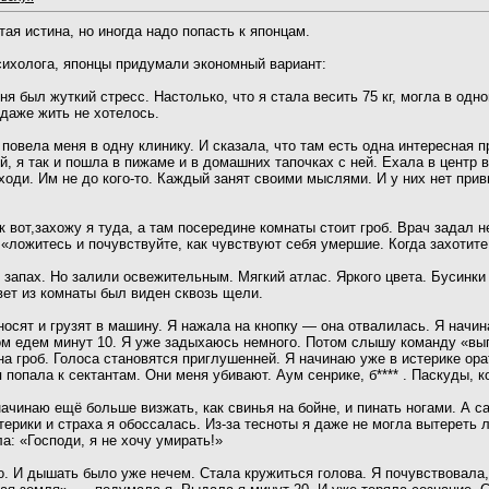
ая истина, но иногда надо попасть к японцам.
 психолога, японцы придумали экономный вариант:
ня был жуткий стресс. Настолько, что я стала весить 75 кг, могла в одн
 даже жить не хотелось.
 повела меня в одну клинику. И сказала, что там есть одна интересная 
й, я так и пошла в пижаме и в домашних тапочках с ней. Ехала в центр
 ходи. Им не до кого-то. Каждый занят своими мыслями. И у них нет при
к вот,захожу я туда, а там посередине комнаты стоит гроб. Врач задал
«ложитесь и почувствуйте, как чувствуют себя умершие. Когда захотите
 запах. Но залили освежительным. Мягкий атлас. Яркого цвета. Бусинки
ет из комнаты был виден сквозь щели.
носят и грузят в машину. Я нажала на кнопку — она отвалилась. Я начин
ом едем минут 10. Я уже задыхаюсь немного. Потом слышу команду «выг
на гроб. Голоса становятся приглушенней. Я начинаю уже в истерике ора
попала к сектантам. Они меня убивают. Аум сенрике, б**** . Паскуды, к
ачинаю ещё больше визжать, как свинья на бойне, и пинать ногами. А с
ерики и страха я обоссалась. Из-за тесноты я даже не могла вытереть л
а: «Господи, я не хочу умирать!»
. И дышать было уже нечем. Стала кружиться голова. Я почувствовала,