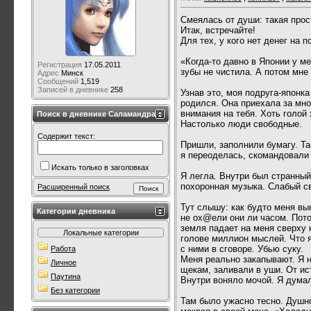
Смеялась от души: такая прост
Итак, встречайте!
Для тех, у кого нет денег на
«Когда-то давно в Японии у ме
Регистрация
17.05.2011
зубы не чистила. А потом мне
Адрес
Минск
Сообщений
1,519
Записей в дневнике
258
Узнав это, моя подруга-японка
родился. Она приехала за мно
внимания на тебя. Хоть голой
Поиск в дневнике Саламандра
Настолько люди свободные.
Содержит текст:
Пришли, заполнили бумагу. Та
я переоделась, скомандовали 
Искать только в заголовках
Я легла. Внутри был странный
похоронная музыка. Слабый св
Расширенный поиск
Тут слышу: как будто меня вы
Категории дневника
не ох@ели они ли часом. Пот
земля падает на меня сверху 
Локальные категории
голове миллион мыслей. Что я 
с ними в сговоре. Убью суку.
Работа
Меня реально закапывают. Я н
Личное
щекам, заливали в уши. От ист
Паутина
Внутри воняло мочой. Я думал
Без категории
Там было ужасно тесно. Душно