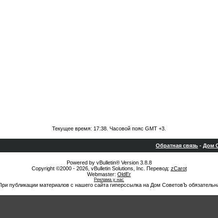
Текущее время:
17:38
. Часовой пояс GMT +3.
Обратная связь
-
Дом С
Powered by vBulletin® Version 3.8.8
Copyright ©2000 - 2026, vBulletin Solutions, Inc. Перевод:
zCarot
Webmaster:
OldEr
Реклама у нас
При публикации материалов с нашего сайта гиперссылка на Дом СоветовЪ обязательн