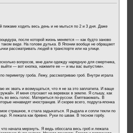
ой пижаме ходить весь день и не мыться по 2 и 3 дня. Даже
процедура, после которой жизнь меняется — как будто заново
 в таком виде. На голове дулька. В Японии вообще не обращают
вычки рассматривать людей в транспорте или на улице.
 несколько вопросов, мне дали одежду нарядную для смертника,
 выйти — вот кнопка, нажмите ее — и мы вас выпустим».
 по периметру гроба. Лежу, рассматриваю гроб. Внутри играла
аю их звать и возмущаться, что я не за это заплатила. И ваще
ружай». И меня спускают на веревках в землю. Я слышу, как
ть во весь голос. Материться по-русски. Ёмптваюмать. В
оторые ненавидят иностранцев. И скорее всего, подруга-японка
амое страшное, я стала задыхаться. Я рыдала и сопли текли по
ицо. Я лежала как бревно. Руки по швам. В тесном горбу.
 что начала мерзнуть. Я ведь обоссала весь гроб и лежала