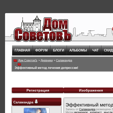
ГЛАВНАЯ
ФОРУМ
БЛОГИ
АЛЬБОМЫ
ЧАТ
СКИД
Дом СоветовЪ
>
Дневники
>
Саламандра
Эффективный метод лечения депрессии!
Регистрация
Изображения
Саламандра
Эффективный метод 
Запись от
Саламандра
размещена 22
Метки
жизненное
,
копипаст
,
мысли