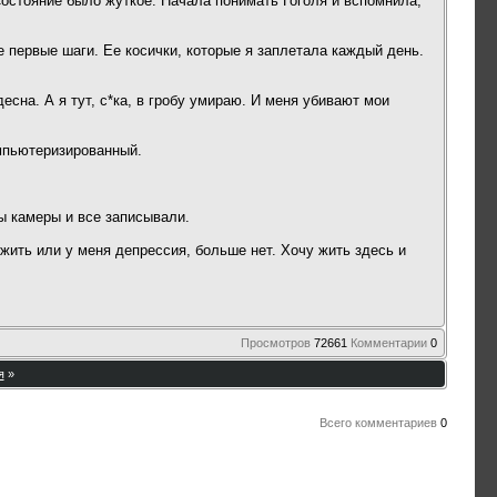
Состояние было жуткое. Начала понимать Гоголя и вспомнила,
е первые шаги. Ее косички, которые я заплетала каждый день.
есна. А я тут, с*ка, в гробу умираю. И меня убивают мои
омпьютеризированный.
ы камеры и все записывали.
жить или у меня депрессия, больше нет. Хочу жить здесь и
Просмотров
72661
Комментарии
0
я
»
Всего комментариев
0