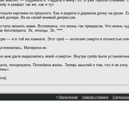
ая земля», — подумала я. Рыдала я минут 20. И уже теряла сознание. 
обу и умирал так же, как я тут.
плыли картинки из прошлого. Как я родила и держала дочку на руках. Е
оей дочери. Из-за своей мнимой депрессии.
стала звонить маме. Вспомнила, что жизнь так прекрасна. Что жизнь чуд
 боготворила. Эх, японцы. Эх, ****.
трю — я в той же комнате. Этот гроб — иллюзия смерти и полностью к
успокоилась. Материла их.
ике мне дали видеозапись моей «смерти». Внутри гроба были установлен
ела, похорошела. Полюбила жизнь. Теперь мыслей о том, что я не хочу 
изнь».
та).
«
Предыдущая
Главная страница
Следующа