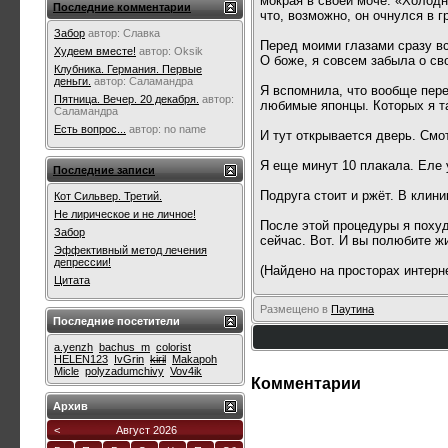
мокрая в своей моче. «Холодн
Последние комментарии
что, возможно, он очнулся в гр
Забор
автор:
Славка
Перед моими глазами сразу вс
Худеем вместе!
автор:
Oksik
О боже, я совсем забыла о св
Клубника. Германия. Первые
деньги.
автор:
Саламандра
Я вспомнила, что вообще пере
Пятница. Вечер. 20 декабря.
автор:
любимые японцы. Которых я так
Саламандра
Есть вопрос...
автор:
no name
И тут открывается дверь. Смо
Я еще минут 10 плакала. Еле 
Последние записи
Подруга стоит и ржёт. В клин
Кот Сильвер. Третий.
Не лирическое и не личное!
После этой процедуры я похуд
Забор
сейчас. Вот. И вы полюбите ж
Эффективный метод лечения
депрессии!
(Найдено на просторах интерне
Цитата
Размещено в
Паутина
Последние посетители
a.yenzh
bachus_m
colorist
HELEN123
IvGrin
kiril
Makapoh
Micle
polyzadumchivy
Vov4ik
Комментарии
Архив
<
Август 2026