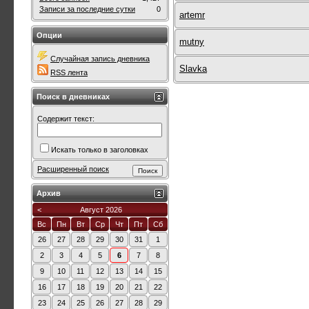
Записи за последние сутки
0
artemr
Опции
mutny
Случайная запись дневника
Slavka
RSS лента
Поиск в дневниках
Содержит текст:
Искать только в заголовках
Расширенный поиск
Архив
<
Август 2026
Вс
Пн
Вт
Ср
Чт
Пт
Сб
26
27
28
29
30
31
1
2
3
4
5
6
7
8
9
10
11
12
13
14
15
16
17
18
19
20
21
22
23
24
25
26
27
28
29