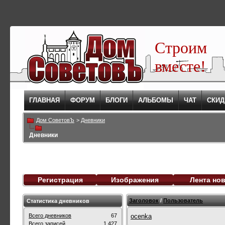
Строим
вместе!
ГЛАВНАЯ
ФОРУМ
БЛОГИ
АЛЬБОМЫ
ЧАТ
СКИД
Дом СоветовЪ
>
Дневники
Дневники
Регистрация
Изображения
Лента но
Заголовок
/
Пользователь
Статистика дневников
Всего дневников
67
ocenka
Всего записей
1,427