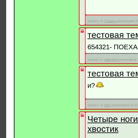
Запись от
Славка
размещена 19.
тестовая те
654321- ПОЕХА
Запись от
valentina
размещена 1
тестовая те
и?
Запись от
ister
размещена 18.03
Четыре ноги
хвостик