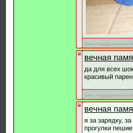
Запись от
пионер
размещена 06.
вечная памят
да для всех шок
красивый парень
Запись от
пионер
размещена 06.
вечная памят
я за зарядку, за
прогулки пешие