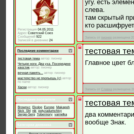
угу. есть элеме
слева.
там скрытый пр
кто расшифрует
Регистрация
04.05.2011
Адрес
Советский Союз
Сообщений
922
Запись от
пионер
размещена 20.
Записей в дневнике
24
тестовая те
Последние комментарии
тестовая тема
автор:
пионер
Главное цвет б
Четыре ноги. Два уха. Посередине
хвостик
автор:
пионер
вечная память...
автор:
пионер
мастерство не пропьешь (с)
автор:
no name
Хаски
автор:
пионер
Запись от
Славка
размещена 20.
Последние посетители
тестовая те
Brownxc
Ekolog
Europe
Makapoh
Nick_Shl
nik
polyzadumchivy
два комментария
Sergio-Serg
Tobermory
varnelka
вообще Знак.
Категории дневника