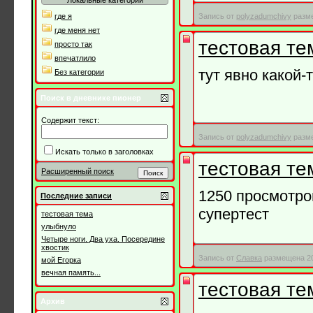
Локальные категории
где я
Запись от
polyzadumchivy
разме
где меня нет
тестовая те
просто так
впечатлило
тут явно какой-
Без категории
Поиск в дневнике пионер
Содержит текст:
Запись от
polyzadumchivy
разме
Искать только в заголовках
тестовая те
Расширенный поиск
1250 просмотров
Последние записи
супертест
тестовая тема
улыбнуло
Четыре ноги. Два уха. Посередине
хвостик
Запись от
Славка
размещена 20.
мой Егорка
вечная память...
тестовая те
Архив