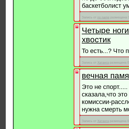
баскетболист ум
Запись от
no name
размещена 06
Четыре ноги
хвостик
То есть...? Что
Запись от
Хатанга
размещена 06
вечная памят
Это не спорт....
сказала,что это
комиссии-рассл
нужна смерть м
Запись от
Хатанга
размещена 06