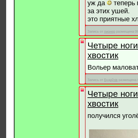
уж да
теперь 
за этих ушей.
это приятные х
Запись от
пионер
размещена 06.
Четыре ноги
хвостик
Вольер маловат
Запись от
Будаўнік
размещена 0
Четыре ноги
хвостик
получился уголё