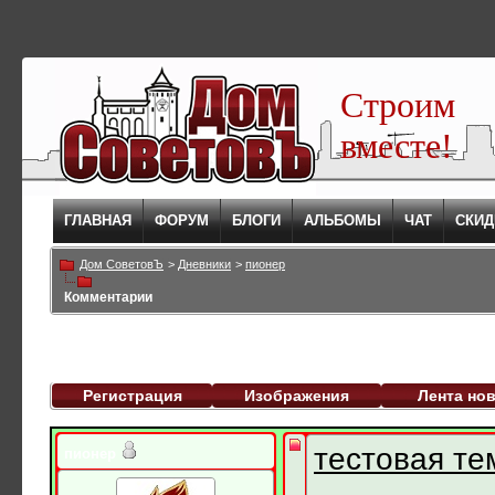
Строим
вместе!
ГЛАВНАЯ
ФОРУМ
БЛОГИ
АЛЬБОМЫ
ЧАТ
СКИД
Дом СоветовЪ
>
Дневники
>
пионер
Комментарии
Регистрация
Изображения
Лента но
тестовая те
пионер