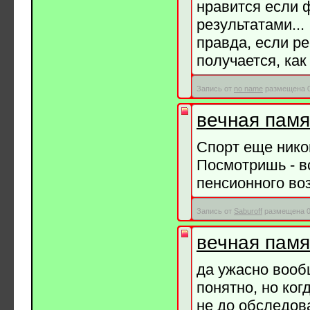
нравится если ф
результатами...
правда, если ре
получается, как 
Запись от
no name
размещена 06
вечная памят
Спорт еще ником
Посмотришь - вс
пенсионного воз
Запись от
Saburoff
размещена 06
вечная памят
да ужасно вообщ
понятно, но ког
не до обследов