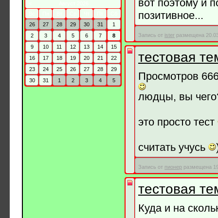
вот поэтому и п
<
Август 2026
позитивное...
Вс
Пн
Вт
Ср
Чт
Пт
Сб
26
27
28
29
30
31
1
Запись от
ister
размещена 20.03
2
3
4
5
6
7
8
9
10
11
12
13
14
15
тестовая те
16
17
18
19
20
21
22
23
24
25
26
27
28
29
Просмотров 666
30
31
1
2
3
4
5
людцы, вы чего
это просто тест
считать учусь
Запись от
пионер
размещена 19.
тестовая те
Куда и на сколь