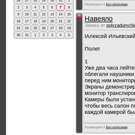
26
27
28
29
30
31
1
Размещено в
Без категории
2
3
4
5
6
7
8
9
10
11
12
13
14
15
Навеяло
16
17
18
19
20
21
22
Запись от
polyzadumchi
23
24
25
26
27
28
29
lАлексей Ильевски
30
31
1
2
3
4
5
Полет
1
Уже два часа лейте
облегали наушники
перед ним мониторы
Экраны демонстрир
монитор транслиро
Камеры были устан
чтобы весь салон 
каждой камерой был
Размещено в
Без категории