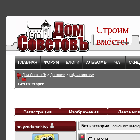
Строим
вместе!
ГЛАВНАЯ
ФОРУМ
БЛОГИ
АЛЬБОМЫ
ЧАТ
СКИД
Дом СоветовЪ
>
Дневники
>
polyzadumchivy
Без категории
Регистрация
Изображения
Лента но
Без категории
Записи без катего
polyzadumchivy
Стихи.