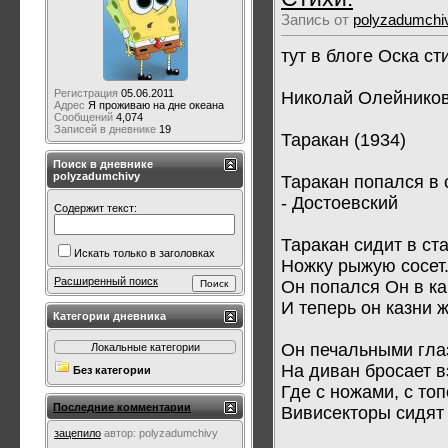
Запись от
polyzadumchi
тут в блоге Оска ст
Регистрация
05.06.2011
Николай Олейнико
Адрес
Я проживаю на дне океана
Сообщений
4,074
Записей в дневнике
19
Таракан (1934)
Поиск в дневнике
polyzadumchivy
Таракан попался в 
- Достоевский
Содержит текст:
Таракан сидит в ст
Искать только в заголовках
Ножку рыжую сосет
Расширенный поиск
Он попался Он в к
И теперь он казни 
Категории дневника
Он печальными гла
Локальные категории
На диван бросает в
Без категории
Где с ножами, с то
Последние комментарии
Вивисекторы сидят
зацепило
автор:
polyzadumchivy