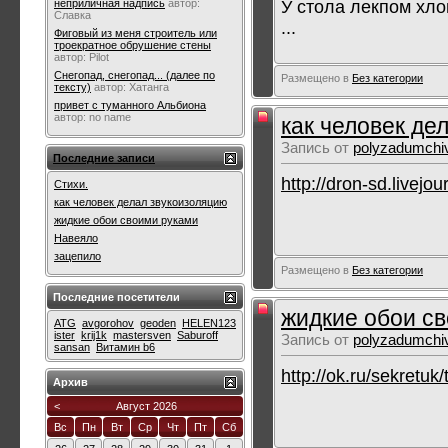
У стола лекпом хло
неприличная надпись
автор:
Славка
...
Фиговый из меня строитель или
троекратное обрушение стены
автор:
Pilot
Снегопад, снегопад... (далее по
Размещено в
Без категории
тексту)
автор:
Хатанга
привет с туманного Альбиона
автор:
no name
как человек де
Запись от
polyzadumchi
Последние записи
http://dron-sd.livej
Стихи.
как человек делал звукоизоляцию
жидкие обои своими руками
Навеяло
зацепило
Размещено в
Без категории
Последние посетители
жидкие обои с
ATG
avgorohov
geoden
HELEN123
ister
krij1k
mastersven
Saburoff
Запись от
polyzadumchi
sansan
Витамин b6
http://ok.ru/sekretu
Архив
<
Август 2026
Вс
Пн
Вт
Ср
Чт
Пт
Сб