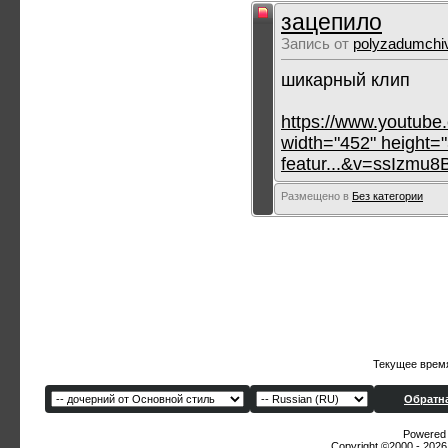
зацепило
Запись от
polyzadumchi
шикарный клип
https://www.youtube
width="452" height=
featur...&v=ssIzmu8
Размещено в
Без категории
Текущее врем
Обратна
Powered b
Copyright ©2000 - 2026,