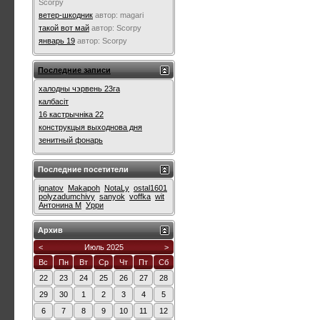
Scorpy
ветер-шкодник
автор:
magari
такой вот май
автор:
Scorpy
январь 19
автор:
Scorpy
Последние записи
халодны чэрвень 23га
калбасіт
16 кастрычніка 22
конструкцыя выходнова дня
зенитный фонарь
Последние посетители
ignatov
Makapoh
NotaLy
ostal1601
polyzadumchivy
sanyok
voffka
wit
Антонина М
Урри
Архив
<
Июль 2025
>
Вс
Пн
Вт
Ср
Чт
Пт
Сб
22
23
24
25
26
27
28
29
30
1
2
3
4
5
6
7
8
9
10
11
12