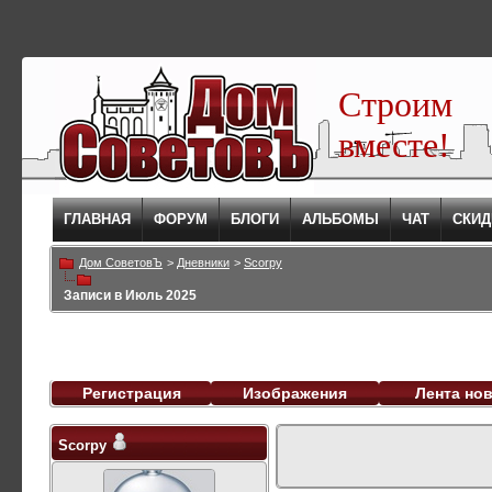
Строим
вместе!
ГЛАВНАЯ
ФОРУМ
БЛОГИ
АЛЬБОМЫ
ЧАТ
СКИД
Дом СоветовЪ
>
Дневники
>
Scorpy
Записи в Июль 2025
Регистрация
Изображения
Лента но
Scorpy