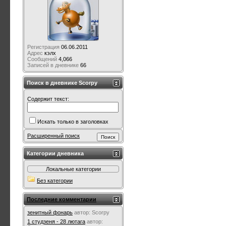
Регистрация
06.06.2011
Адрес
кэлх
Сообщений
4,066
Записей в дневнике
66
Поиск в дневнике Scorpy
Содержит текст:
Искать только в заголовках
Расширенный поиск
Категории дневника
Локальные категории
Без категории
Последние комментарии
зенитный фонарь
автор:
Scorpy
1 студзеня - 28 лютага
автор: