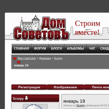
Строим
вместе!
ГЛАВНАЯ
ФОРУМ
БЛОГИ
АЛЬБОМЫ
ЧАТ
СКИД
Дом СоветовЪ
>
Дневники
>
Scorpy
январь 19
Регистрация
Изображения
Лента но
Scorpy
январь 19
Запись от
Scorpy
размещена 04.02.2