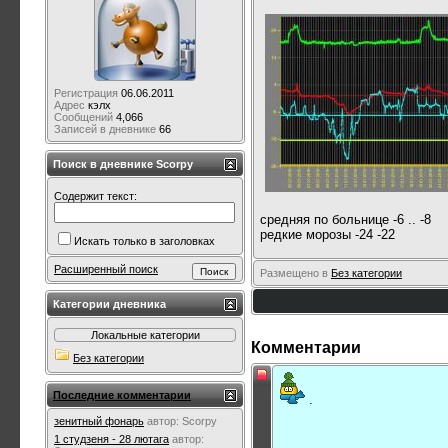
Регистрация
06.06.2011
Адрес
кэлх
Сообщений
4,066
Записей в дневнике
66
Поиск в дневнике Scorpy
Содержит текст:
средняя по больнице -6 .. -8
редкие морозы -24 -22
Искать только в заголовках
Расширенный поиск
Размещено в
Без категории
Категории дневника
Локальные категории
Комментарии
Без категории
Последние комментарии
.
зенитный фонарь
автор:
Scorpy
1 студзеня - 28 лютага
автор: