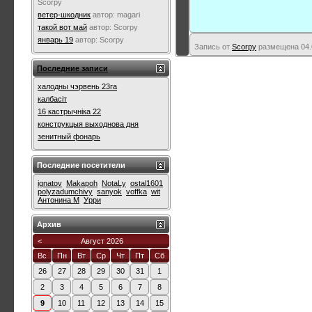
Scorpy
ветер-шкодник
автор:
magari
такой вот май
автор:
Scorpy
январь 19
автор:
Scorpy
Запись от
Scorpy
размещена 04.0
Последние записи
халодны чэрвень 23га
калбасіт
16 кастрычніка 22
конструкцыя выходнова дня
зенитный фонарь
Последние посетители
ignatov
Makapoh
NotaLy
ostal1601
polyzadumchivy
sanyok
voffka
wit
Антонина М
Урри
Архив
<
Август 2026
Вс
Пн
Вт
Ср
Чт
Пт
Сб
26
27
28
29
30
31
1
2
3
4
5
6
7
8
9
10
11
12
13
14
15