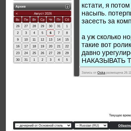
кстати, я потом
Архив
насыпь. потерп
<
Август 2026
засесть за комп
Вс
Пн
Вт
Ср
Чт
Пт
Сб
26
27
28
29
30
31
1
2
3
4
5
6
7
8
а уж сколько н
9
10
11
12
13
14
15
такие вот роли
16
17
18
19
20
21
22
давно урегул
23
24
25
26
27
28
29
НАКАЗЫВАТЬ Т
30
31
1
2
3
4
5
Запись от
Oska
размещена 26.11
Текущее врем
Обратна