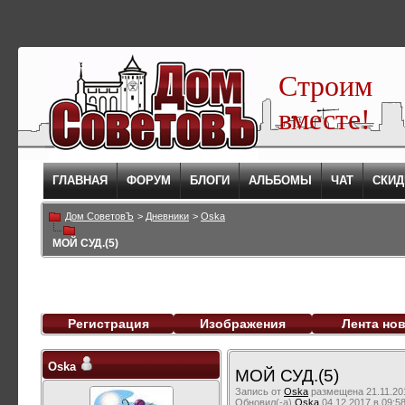
Строим
вместе!
ГЛАВНАЯ
ФОРУМ
БЛОГИ
АЛЬБОМЫ
ЧАТ
СКИД
Дом СоветовЪ
>
Дневники
>
Oska
МОЙ СУД.(5)
Регистрация
Изображения
Лента но
Oska
МОЙ СУД.(5)
Запись от
Oska
размещена 21.11.201
Обновил(-а)
Oska
04.12.2017 в 09:5