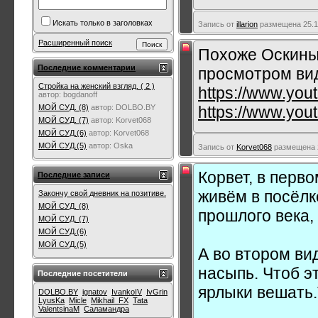
Искать только в заголовках
Запись от
illarion
размещена 25.11
Расширенный поиск
Похоже Оскины
Последние комментарии
просмотром ви
Стройка на женский взгляд. ( 2 )
https://www.yo
автор:
bogdanoff
https://www.yo
МОЙ СУД. (8)
автор:
DOLBO.BY
МОЙ СУД. (7)
автор:
Korvet068
МОЙ СУД.(6)
автор:
Korvet068
МОЙ СУД.(5)
автор:
Oska
Запись от
Korvet068
размещена 2
Корвет, в перв
Последние записи
живём в посёлк
Закончу свой дневник на позитиве.
МОЙ СУД. (8)
прошлого века, 
МОЙ СУД. (7)
МОЙ СУД.(6)
МОЙ СУД.(5)
А во втором ви
насыпь. Чтоб э
Последние посетители
ярлыки вешать.
DOLBO.BY
ignatov
IvankoIV
IvGrin
LyusKa
Micle
Mikhail_FX
Tata
ValentsinaM
Саламандра