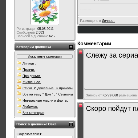
---------
Размещено в
Личное .
Регистрация
05.05.2011
Сообщений
2,583
Записей в дневнике
625
Комментарии
Категории дневника
Слежу за сери
Локальные категории
Личное .
Притчи.
Про деньги.
Жизненное.
Стихи. И душевные , и прикольные. Всякие.
Всё на тему " Дом " , " Семейны очаг " .
Запись от
Korvet068
размещена 2
Интересные мысли и факты.
Скоро пойдут п
Любимое.
Без категории
Поиск в дневнике Oska
Содержит текст: