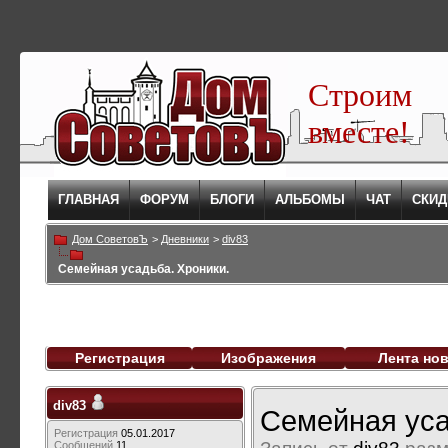
Строим
вместе!
ГЛАВНАЯ
ФОРУМ
БЛОГИ
АЛЬБОМЫ
ЧАТ
СКИД
Дом СоветовЪ
>
Дневники
>
div83
Семейная усадьба. Хроники.
Регистрация
Изображения
Лента но
div83
Семейная уса
Регистрация
05.01.2017
Сообщений
11