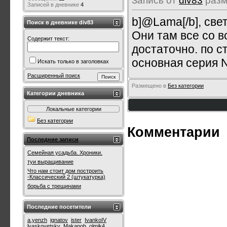
Запись от
div83
разм
Записей в дневнике
4
b]@Lama[/b], све
Поиск в дневнике div83
Они там все со 
Содержит текст:
достаточно. по с
основная серия N
Искать только в заголовках
Расширенный поиск
Размещено в
Без категории
Категории дневника
Локальные категории
Без категории
Комментарии
Последние записи
Семейная усадьба. Хроники.
туи выращивание
Что нам стоит дом построить
-Классический 2 (штукатурка)
борьба с трещинами
Последние посетители
a.yenzh
ignatov
ister
IvankoIV
lyaskovetsky
Makapoh
olmik4