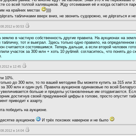
те со всей толпой халявщиков. Жду отсеивания её и когда остаётся пар
им на крайних местах
))))
дёргать табличками вверх вниз, не звонить судорожно, не дёргаться и н
08.2012 в 00:53
а землю в частную собственность другие правила. На аукционах на земл
 табличку, тот и выиграл. Здесь только одно правило, на определенном
ион считается состоявшимся. Теперь дальше, а если второй человек гот
или участок за 300 млн + хоть 10 рублей. согласитесь, что понять до с
е.
.2012 в 12:45
или 10%.
только до 300 млн, то по вашей методике Вы можете купить за 315 или 
 за 300 млн и один руб. Правила аукционов одинаковые по всей Беларус
а увеличивается больше и пределы установленные им отодвигаются. Есл
ерник достигнув своей придуманной цифры в голове, просто опустит табл
ент приводит к азарту.
та победить на аукционе.
 десятке аукционов
И трёх похожих наверное и не было
08.2012 в 14:04