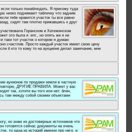
 если только понаблюдать. Я прихожу туда
ах низко поднимают табличку что задним
если тебе нравится участок ты все равно
азад, сидят там плотно прижавшись к друг
а участвовала Горанском и Хатежинском
жет это была я :em:, но опять же я не
се таки тот участок о котором я думаю
ерно счастлив. Просто каждый участок имеет свою цену
сли б кто то кому то на аукционе делал замечание, мне
ении аукионов по продажи земли в частную
М повторю, ДРУГИЕ ПРАВИЛА. Может у вас
одят так, хотите вы того или нет. блин,
есь там между собой своими объектами
огу, но знаю из достоверных источников что
он готовятся сейчас документы на очень
ок, то одна из историй именно про него, и