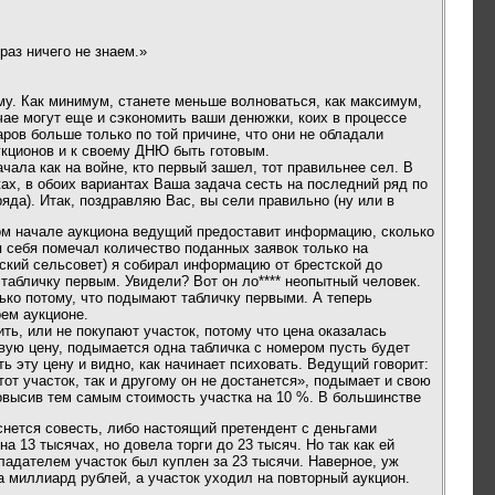
раз ничего не знаем.»
му. Как минимум, станете меньше волноваться, как максимум,
учае могут еще и сэкономить ваши денюжки, коих в процессе
ров больше только по той причине, что они не обладали
аукционов и к своему ДНЮ быть готовым.
чала как на войне, кто первый зашел, тот правильнее сел. В
х, в обоих вариантах Ваша задача сесть на последний ряд по
ряда). Итак, поздравляю Вас, вы сели правильно (ну или в
мом начале аукциона ведущий предоставит информацию, сколько
ля себя помечал количество поданных заявок только на
ский сельсовет) я собирал информацию от брестской до
 табличку первым. Увидели? Вот он ло**** неопытный человек.
лько потому, что подымают табличку первыми. А теперь
оем аукционе.
ть, или не покупают участок, потому что цена оказалась
овую цену, подымается одна табличка с номером пусть будет
ь эту цену и видно, как начинает психовать. Ведущий говорит:
тот участок, так и другому он не достанется», подымает и свою
овысив тем самым стоимость участка на 10 %. В большинстве
оснется совесть, либо настоящий претендент с деньгами
а 13 тысячах, но довела торги до 23 тысяч. Но так как ей
адателем участок был куплен за 23 тысячи. Наверное, уж
за миллиард рублей, а участок уходил на повторный аукцион.