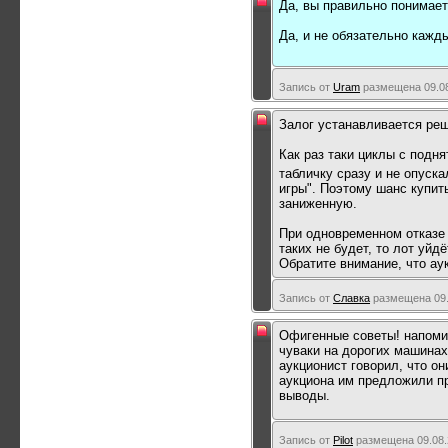
Да, вы правильно понимает
Да, и не обязательно кажд
Запись от
Uram
размещена 09.08
Залог устанавливается реш
Как раз таки циклы с подня
табличку сразу и не опуск
игры". Поэтому шанс купит
заниженную.
При одновременном отказе о
таких не будет, то лот уй
Обратите внимание, что ау
Запись от
Славка
размещена 09.
Офигенные советы! напомин
чуваки на дорогих машинах
аукционист говорил, что он
аукциона им предложили при
выводы.
Запись от
Pilot
размещена 09.08.