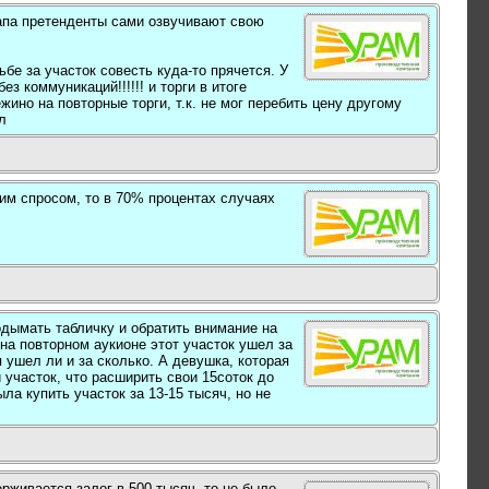
тапа претенденты сами озвучивают свою
бе за участок совесть куда-то прячется. У
з коммуникаций!!!!!! и торги в итоге
ино на повторные торги, т.к. не мог перебить цену другому
л
шим спросом, то в 70% процентах случаях
одымать табличку и обратить внимание на
 на повторном аукионе этот участок ушел за
 ушел ли и за сколько. А девушка, которая
 участок, что расширить свои 15соток до
ла купить участок за 13-15 тысяч, но не
ерживается залог в 500 тысяч, то не было