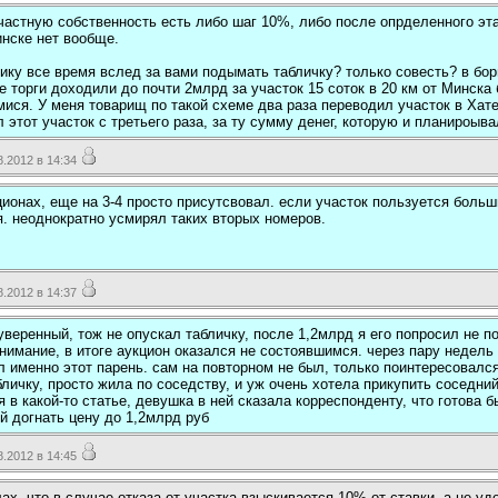
частную собственность есть либо шаг 10%, либо после опрделенного э
инске нет вообще.
ику все время вслед за вами подымать табличку? только совесть? в борь
е торги доходили до почти 2млрд за участок 15 соток в 20 км от Минска бе
ися. У меня товарищ по такой схеме два раза переводил участок в Хатеж
л этот участок с третьего раза, за ту сумму денег, которую и планироыва
.2012 в 14:34
ционах, еще на 3-4 просто присутсвовал. если участок пользуется боль
я. неоднократно усмирял таких вторых номеров.
.2012 в 14:37
уверенный, тож не опускал табличку, после 1,2млрд я его попросил не п
внимание, в итоге аукцион оказался не состоявшимся. через пару недель
л именно этот парень. сам на повторном не был, только поинтересовался
личку, просто жила по соседству, и уж очень хотела прикупить соседний
 в какой-то статье, девушка в ней сказала корреспонденту, что готова бы
й догнать цену до 1,2млрд руб
.2012 в 14:45
х, что в случае отказа от участка взыскивается 10% от ставки, а не уд