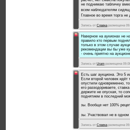
не поднимаю табличку вмес
всем наблюдателям сидящ
Главное во время торга не 
Запись от
Славка
размещена 09.
Наверное на аукионах не н
правило кто первым поднял
только в этом случае аукц
рекомендации вы бы уже куп
- очень приятно на аукцион
Запись от
Uram
размещена 09.08
Есть шаг аукциона. Это 5 
Если второй человек идёт 
опустили одновременно, то
его раззодориваете, ставк
держите не опуская, то соп
поднятием в последний мом
зы. Вообще нет 100% рецеп
зы. Участвовал не в одном
Запись от
Славка
размещена 09.