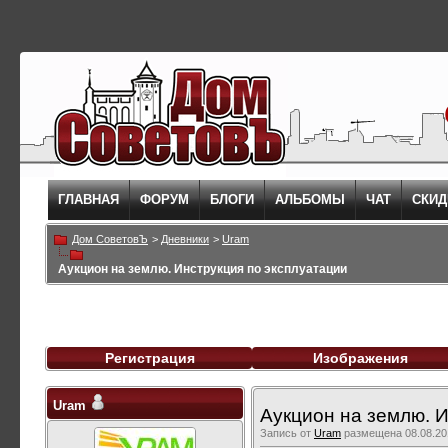
ГЛАВНАЯ
ФОРУМ
БЛОГИ
АЛЬБОМЫ
ЧАТ
СКИД
Дом СоветовЪ
>
Дневники
>
Uram
Аукцион на землю. Инструкция по эксплуатации
Регистрация
Изображения
Uram
Аукцион на землю. И
Запись от
Uram
размещена 08.08.201