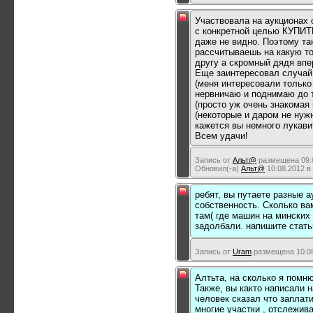
Участвовала на аукционах 
с конкретной целью КУПИТ
даже не видно. Поэтому так
рассчитываешь на какую то
другу а скромный дядя впер
Еще заинтересовал случай 
(меня интересовали только
нервничаю и поднимаю до то
(просто уж очень знакомая
(некоторые и даром не нужн
кажется вы немного лукавит
Всем удачи!
Запись от
Альт@
размещена 09.0
Обновил(-а)
Альт@
10.08.2012 в
ребят, вы путаете разные 
собственность. Сколько в
там( где машин на минских 
задолбали. напишите стать
Запись от
Uram
размещена 10.08
Алтьта, на сколько я помн
Также, вы както написали 
человек сказал что заплат
многие участки , отслежива