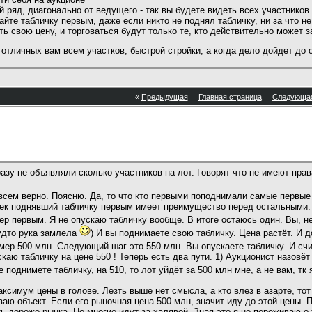
й ряд, диагонально от ведущего - так вы будете видеть всех участников
айте табличку первым, даже если никто не поднял табличку, ни за что н
 свою цену, и торговаться будут только те, кто действительно может за
отличных вам всем участков, быстрой стройки, а когда дело дойдет до
«
Предыдущая
Главная страница
Следующа
разу не объявляли сколько участников на лот. Говорят что не имеют пра
всем верно. Поясню. Да, то что кто первыми поподнимали самые первые 
век поднявший табличку первым имеет преимущество перед остальными.
ер первым. Я не опускаю табличку вообще. В итоге остаюсь один. Вы, н
будто рука замлела
) И вы поднимаете свою табличку. Цена растёт. И д
мер 500 млн. Следующий шаг это 550 млн. Вы опускаете табличку. И сч
скаю табличку на цене 550 ! Теперь есть два пути. 1) Аукционист назовёт
не поднимете табличку, на 510, то лот уйдёт за 500 млн мне, а не вам, т
ксимум цены в голове. Лезть выше нет смысла, а кто влез в азарте, тот
ваю объект. Если его рыночная цена 500 млн, значит иду до этой цены. 
ь дороже рынка. Но многие идут за халявой. Зная это я не переживаю о 