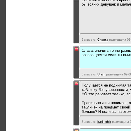
бы всяких девушек и мальч
Запись от
Славка
размещена 09.
Слава, значить точно разны
возвращается если ты выиг
Запись от
Uram
размещена 09.08
Получается не поднимая та
табличку без уверенности, 
НО это работает только, ес
Правильно ли я понимаю, ч
табличек на предмет своей
больше? И если вы на этом
Запись от
karimchik
размещена 09