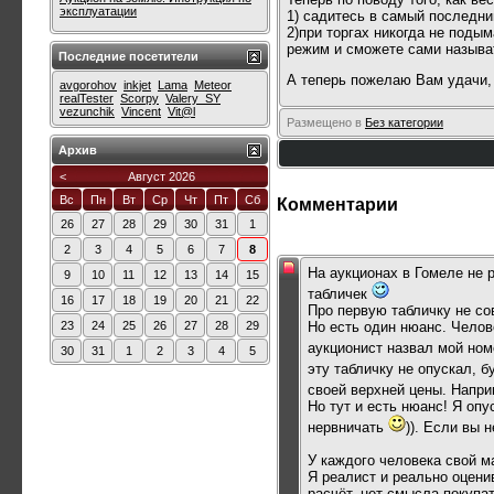
эксплуатации
1) садитесь в самый последни
2)при торгах никогда не подым
режим и сможете сами называть
Последние посетители
А теперь пожелаю Вам удачи, 
avgorohov
inkjet
Lama
Meteor
realTester
Scorpy
Valery_SY
vezunchik
Vincent
Vit@l
Размещено в
Без категории
Архив
<
Август 2026
Вс
Пн
Вт
Ср
Чт
Пт
Сб
Комментарии
26
27
28
29
30
31
1
2
3
4
5
6
7
8
На аукционах в Гомеле не 
9
10
11
12
13
14
15
табличек
16
17
18
19
20
21
22
Про первую табличку не со
Но есть один нюанс. Чело
23
24
25
26
27
28
29
аукционист назвал мой ном
30
31
1
2
3
4
5
эту табличку не опускал, 
своей верхней цены. Напри
Но тут и есть нюанс! Я опу
нервничать
)). Если вы 
У каждого человека свой ма
Я реалист и реально оцени
расчёт, нет смысла покупат