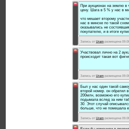
При аукционах на землю в 
цену. Шага в 5 % у нас в м
что мешает второму участн
нас в минске по такой схем
оказывались не состоявшим
покупателю, и в итоге купи
Запись от
Uram
размещена 09.08
Участвовал лично на 2 аук
происходит такая вот фигн
Запись от
Uram
размещена 09.08
Был у нас один такой само
второй номер. он обратил 
200млн, возможно его купи
подымала вслед за ним таб
30. Этот случай описывался
больше, что не помешала е
Запись от
Uram
размещена 09.08
Если бы изменили в правила