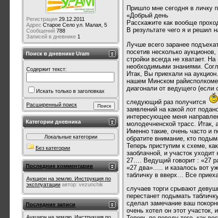
Пришло мне сегодня в личку 
«Добрый день
Регистрация
29.12.2011
Расскажите как вообще проход
Адрес
Старое Село ул. Малая, 5
В результате чего я и решил н
Сообщений
788
Записей в дневнике
1
Лучше всего заранее подъехат
посетив несколько аукционов, 
Поиск в дневнике Uram
стройки всегда не хватает. Н
необходимыми знаниями. Согла
Содержит текст:
Итак, Вы приехали на аукцион.
нашем Минском райисполкоме а
диагонали от ведущего (если 
Искать только в заголовках
следующий раз получится
Расширенный поиск
заявлений на какой лот подан
интересующее меня направлен
Категории дневника
молодечненской трасс. Итак, 
Именно такие, очень часто и 
Локальные категории
обратите внимание, кто подым
Теперь приступим к схеме, ка
Без категории
заоблачной, и участок уходит
27…. Ведущий говорит : «27 р
Последние комментарии
«27 два»….. и казалось вот уж
табличку в вверх… Все приех
Аукцион на землю. Инструкция по
эксплуатации
автор:
vezunchik
случаев торги срывают деву
перестанет подымать табличку.
сделал замечание ваш покорны
Последние записи
очень хотел он этот участок, 
Теперь по поводу того, как ве
Аукцион на землю. Инструкция по