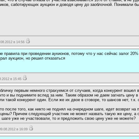
иков, саботирующих аукцион и доводя цену до заоблочной. Понимали бы, 
08.2012 в 14:56
е правила при проведении аукионов, потому что у нас сейчас залог 20% 
рал аукцион, но решил отказаться
.2012 в 15:45
бличку первым немного страхуемся от случаев, когда конкурент вошел в
что и вы поднимите вслед за ним. Таким образом не даем загнать цену в
ли такой конкурент один. Если же их двое в сговоре, то шансов нет, т.к
то после того, как никто не поднял на очередном шаге, идет возврат н
 цены? Причем следующий участник не может назвать такую же цену, а о
 шаге уже не участвовали, то и предложить свою цену уже не можете?
.08.2012 в 16:09