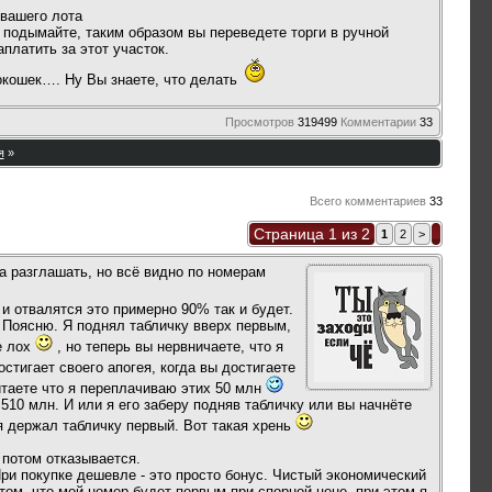
 вашего лота
е подымайте, таким образом вы переведете торги в ручной
платить за этот участок.
 окошек…. Ну Вы знаете, что делать
Просмотров
319499
Комментарии
33
я
»
Всего комментариев
33
Страница 1 из 2
1
2
>
ва разглашать, но всё видно по номерам
и отвалятся это примерно 90% так и будет.
 Поясню. Я поднял табличку вверх первым,
е лох
, но теперь вы нервничаете, что я
остигает своего апогея, когда вы достигаете
итаете что я переплачиваю этих 50 млн
 510 млн. И или я его заберу подняв табличку или вы начнёте
к я держал табличку первый. Вот такая хрень
 потом отказывается.
При покупке дешевле - это просто бонус. Чистый экономический
том, что мой номер будет первым при спорной цене, при этом я