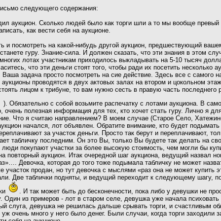
письмо следующего содержания:
ил аукцион. Сколько людей было как торги шли а то мы вообще превый 
аписать, как вести себя на аукционе.
ь и посмотреть на какой-нибудь другой аукцион, предшествующий ваше
станете гуру. Знание-сила. И должен сказать, что эти знания в этом сл
а многих лотах участникам приходилось выкладывать на 5-10 тысяч долла
ситесь, что эти деньги стоят того, чтобы ради их посетить несколько 
 Ваша задача просто посмотреть на сие действие. Здесь все с самого на
укционы проводятся в двух актовых залах на втором и цокольном этажа
стоять лицом к трибуне, то вам нужно сесть в правую часть последнего 
). Обязательно с собой возьмите распечатку с лотами аукциона. В са
о, очень полезная информация для тех, кто хочет стать гуру. Лично я д
ие. Что я считаю направлением? В моем случае (Старое Село, Хатежин
аукцион начался, лот объявлен. Обратите внимание, кто будет подымать
переплачивают за участок деньги. Просто так берут и переплачивают, то
ает табличку последним. Он это Вы, только Вы будете так делать на св
к люди покупают участки за более высокую стоимость, чем могли бы купи
 на повторный аукцион. Итак очередной шаг аукциона, ведущий назвал н
аз»…. Девочка, которая до того тоже подымала табличку не может назват
е участок продан, но тут девочка с мыслями «раз она не может купить э
али. Две таблички подняты, и ведущий переходит к следующему шагу, п
шки
. И так может быть до бесконечности, пока либо у девушки не пр
 Один из примеров - лот в старом селе, девушка уже начала психовать н
й слуга, девушка не решилась дальше срывать торги, и счастливым обл
и уж очень много у него было денег. Были случаи, когда торги заходили 
сти себя на аукционе