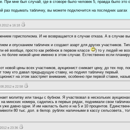
е. При мне был случай, где в сговоре было человек 5, правда было это 
ый раз подымать табличку, вы можете подключится на последних шагах
.2012 в 16:18
ением горисполкома. И не возвращается в случае отказа. А в случае в
тием и опусканием табличек и создают азарт для других участников. Тип
али её вообще, просто как ребёнок в первом классе
) то у людей не во
ь по более низкой цене именно в этом случае. Естественно если планиру
т новой цены всех участников, аукционист снижает цену, до тех пор, по
дёт тому кто давал предыдущую ставку, но поднял табличку первый.
кционист на этом заостряет внимание, особенно при первой ставке, назы
08.2012 в 22:58
ает молитву или танцы с бубном. Я участвовал в нескольких аукционах,
 на минских номера, садились в первых рядах, поднимали свои таблички
и уже давно одни. И им накласть было и на 5 и 10 процентов. Единствен
везти 80 тыс. дол. в белор. рублях наличными в кассу сельсовета., тол
2012 в 23:36