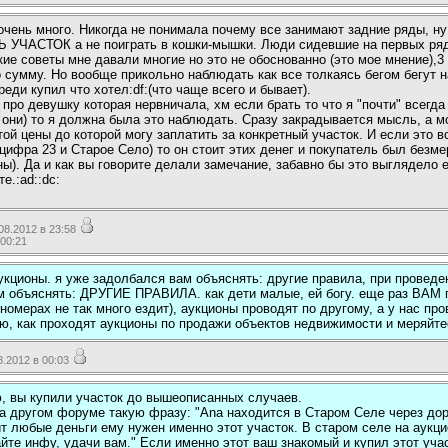
очень много. Никогда не понимала почему все занимают задние ряды, ну
Ь УЧАСТОК а не поиграть в кошки-мышки. Люди сидевшие на первых ряд
ие советы мне давали многие но это не обоснованно (это мое мнение),3 
 сумму. Но вообще прикольно наблюдать как все толкаясь бегом бегут н
еди купил что хотел:df:(что чаще всего и бывает).
про девушку которая нервничала, хм если брать то что я "почти" всегд
 они) то я должна была это наблюдать. Сразу закрадывается мысль, а мо
й цены до которой могу заплатить за конкретный участок. И если это в
 цифра 23 и Старое Село) то он стоит этих денег и покупатель был безм
ы). Да и как вы говорите делали замечание, забавно бы это выглядело е
е.:ad::dc:
8.2012 в 23:58
 00:21
аукционы. я уже задолбался вам объяснять: другие правила, при провед
ам объяснять: ДРУГИЕ ПРАВИЛА. как дети малые, ей богу. еще раз ВА
номерах не так много ездит), аукционы проводят по другому, а у нас пров
ю, как проходят аукционы по продажи объектов недвижимости и меряйт
.2012 в 00:03
ю, вы купили участок до вышеописанных случаев.
на другом форуме такую фразу: "Ana находится в Старом Селе через дор
ит любые деньги ему нужен именно этот участок. В старом селе на аукци
йте инфу, удачи вам." Если именно этот ваш знакомый и купил этот участ