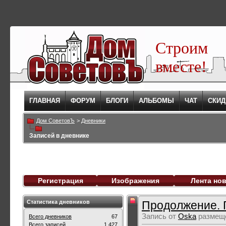
Строим
вместе!
ГЛАВНАЯ
ФОРУМ
БЛОГИ
АЛЬБОМЫ
ЧАТ
СКИД
Дом СоветовЪ
>
Дневники
Записей в дневнике
Регистрация
Изображения
Лента но
Статистика дневников
Продолжение. П
Запись от
Oska
размеще
Всего дневников
67
Всего записей
1,427