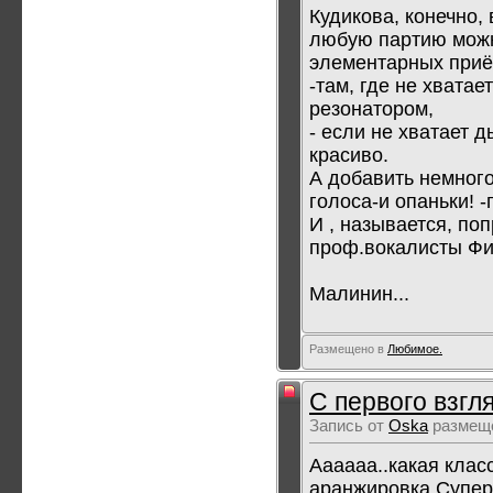
Кудикова, конечно,
любую партию можно
элементарных приё
-там, где не хвата
резонатором,
- если не хватает д
красиво.
А добавить немного
голоса-и опаньки! -
И , называется, по
проф.вокалисты Фи
Малинин...
Размещено в
Любимое.
С первого взгл
Запись от
Oska
размеще
Аааааа..какая клас
аранжировка.Супер