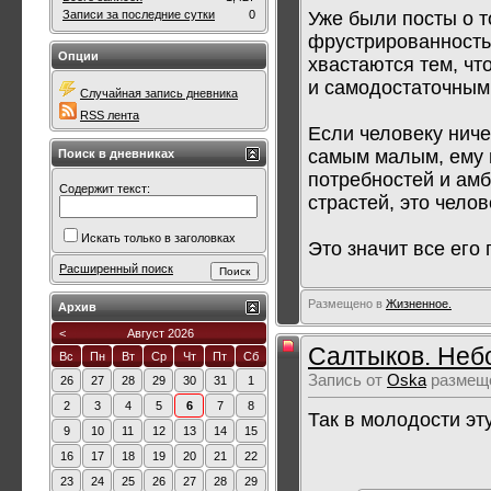
Уже были посты о т
Записи за последние сутки
0
фрустрированность
Опции
хвастаются тем, чт
и самодостаточным
Случайная запись дневника
RSS лента
Если человеку ниче
самым малым, ему в
Поиск в дневниках
потребностей и амб
Содержит текст:
страстей, это чело
Искать только в заголовках
Это значит все его 
Расширенный поиск
Размещено в
Жизненное.
Архив
<
Август 2026
Салтыков. Неб
Вс
Пн
Вт
Ср
Чт
Пт
Сб
Запись от
Oska
размеще
26
27
28
29
30
31
1
2
3
4
5
6
7
8
Так в молодости эт
9
10
11
12
13
14
15
16
17
18
19
20
21
22
23
24
25
26
27
28
29