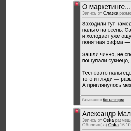
О маркетинге...
Запись от
Славка
разме
Заходили тут наме
пальто на осень. С
и холодает уже ощу
понятная рифма — 
Зашли чинно, не с
пощупали сукнецо, 
Тесновато пальтецо
того и гляди — раз
А приглянулось меж 
Размещено в
Без категории
Александр Мал
Запись от
Oska
размеще
Обновил(-а)
Oska
16.10