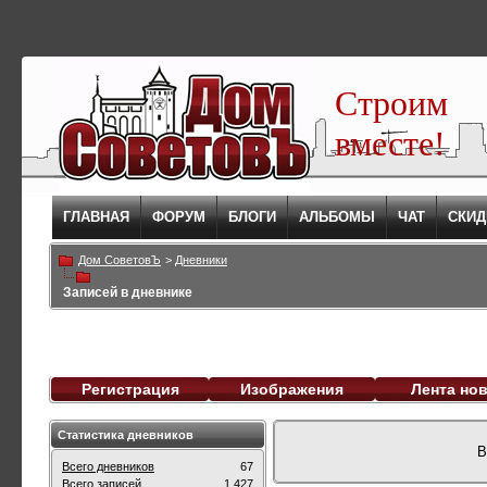
Строим
вместе!
ГЛАВНАЯ
ФОРУМ
БЛОГИ
АЛЬБОМЫ
ЧАТ
СКИД
Дом СоветовЪ
>
Дневники
Записей в дневнике
Регистрация
Изображения
Лента но
Статистика дневников
В
Всего дневников
67
Всего записей
1,427