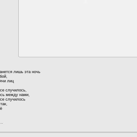
танется лишь эта ночь
бой,
ячи лиц
все случилось,
ось между нами,
все случилось
так,
сё
..