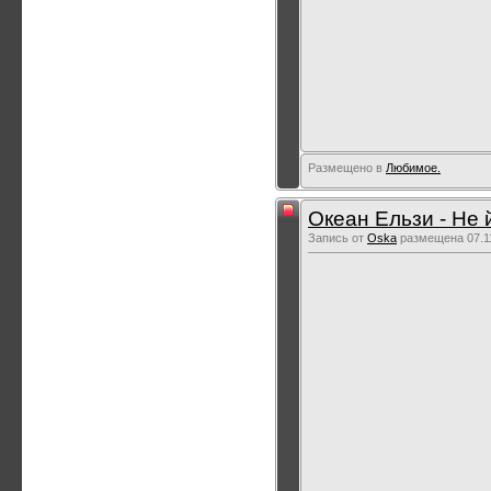
Размещено в
Любимое.
Океан Ельзи - Не 
Запись от
Oska
размещена 07.11