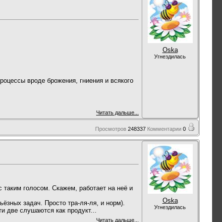
Oska
Угнездилась
процессы вроде брожения, гниения и всякого
Читать дальше...
Просмотров
248337
Комментарии
0
 таким голосом. Скажем, работает на неё и
Oska
ьёзных задач. Просто тра-ля-ля, и норм).
Угнездилась
ти две слушаются как продукт...
Читать дальше...