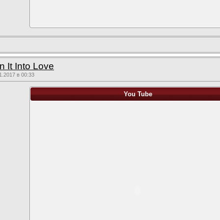
n It Into Love
.2017 в 00:33
You Tube