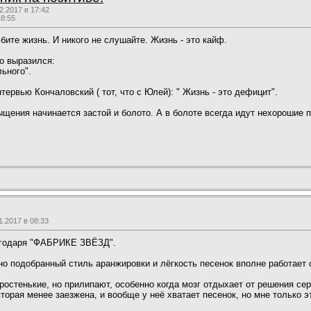
.2017 в 17:42
18:55
бите жизнь. И никого не слушайте. Жизнь - это кайф.
о выразился:
льного".
тервью Кончаловский ( тот, что с Юлей): " Жизнь - это дефицит".
ыщения начинается застой и болото. А в болоте всегда идут нехорошие 
.2017 в 08:33
лагодаря "ФАБРИКЕ ЗВЁЗД".
но подобранный стиль аранжировки и лёгкость песенок вполне работает с
ростенькие, но прилипают, особенно когда мозг отдыхает от решения сер
торая менее заезжена, и вообще у неё хватает песенок, но мне только э