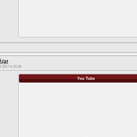
йди
.2017 в 15:28
You Tube