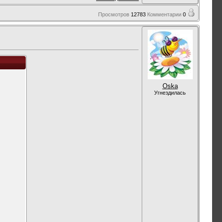
Просмотров
12783
Комментарии
0
Oska
Угнездилась