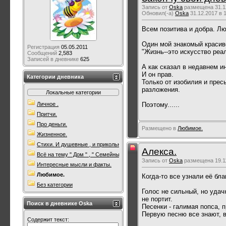
Запись от
Oska
размещена 31.12
Обновил(-а)
Oska
31.12.2017 в 
Всем позитива и добра. Лю
Один мой знакомый красив
Регистрация
05.05.2011
"Жизнь--это искусство реа
Сообщений
2,583
Записей в дневнике
625
А как сказал в недавнем ин
И он прав.
Категории дневника
Только от изобилия и прес
разложения.
Локальные категории
Поэтому......
Личное .
Притчи.
Про деньги.
Размещено в
Любимое.
Жизненное.
Стихи. И душевные , и прикольные. Всякие.
Алекса.
Всё на тему " Дом " , " Семейны очаг " .
Запись от
Oska
размещена 19.11
Интересные мысли и факты.
Любимое.
Когда-то все узнали её б
Без категории
Голос не сильный, но удач
не портит.
Поиск в дневнике Oska
Песенки - галимая попса, п
Первую песню все знают, в
Содержит текст: