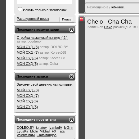
Размещено в
Любимое.
Искать только в заголовках
Расширенный поиск
Chelo - Cha Cha
Запись от
Oska
размещена 18.11
Последние комментарии
Стройка на женский взгляд. ( 2 )
автор:
bogdanoff
МОЙ СУД. (8)
автор:
DOLBO.BY
МОЙ СУД. (7)
автор:
Korvet068
МОЙ СУД.(6)
автор:
Korvet068
МОЙ СУД.(5)
автор:
Oska
Последние записи
Закончу свой дневник на позитиве.
МОЙ СУД. (8)
МОЙ СУД. (7)
МОЙ СУД.(6)
МОЙ СУД.(5)
Последние посетители
DOLBO.BY
ignatov
IvankoIV
IvGrin
LyusKa
Micle
Mikhail_FX
Tata
ValentsinaM
Саламандра