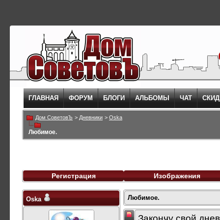
ГЛАВНАЯ
ФОРУМ
БЛОГИ
АЛЬБОМЫ
ЧАТ
СКИД
Дом СоветовЪ
>
Дневники
>
Oska
Любимое.
Регистрация
Изображения
Любимое.
Oska
Закончу свой днев