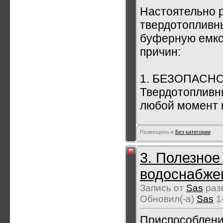
Настоятельно 
твердотопливн
буферную емкос
причин:
1. БЕЗОПАСНОС
Твердотопливны
любой момент к
Размещено в
Без категории
3. Полезное
водоснабже
Запись от
Sas
раз
Обновил(-а)
Sas
1
Приспособлени