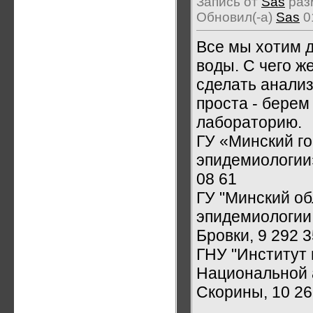
Запись от
Sas
разм
Обновил(-а)
Sas
01
Все мы хотим 
воды. С чего ж
сделать анали
проста - берем
лабораторию.
ГУ «Минский го
эпидемиологии»
08 61
ГУ "Минский об
эпидемиологии 
Бровки, 9 292 3
ГНУ "Институт
Национальной а
Скорины, 10 267