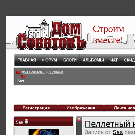
Строим
вместе!
ГЛАВНАЯ
ФОРУМ
БЛОГИ
АЛЬБОМЫ
ЧАТ
СКИД
Дом СоветовЪ
>
Дневники
Sas
Регистрация
Изображения
Лента но
Пеллетный к
Sas
Запись от
Sas
раз