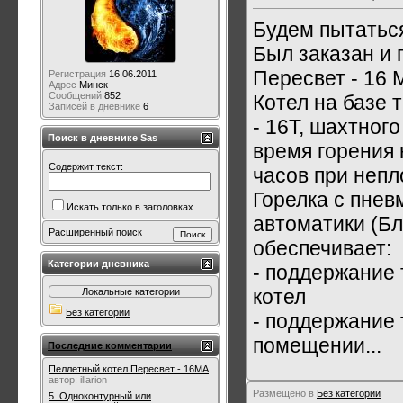
Будем пытаться
Был заказан и 
Пересвет - 16
Регистрация
16.06.2011
Адрес
Минск
Сообщений
852
Котел на базе 
Записей в дневнике
6
- 16Т, шахтного
Поиск в дневнике Sas
время горения
Содержит текст:
часов при непл
Горелка с пнев
Искать только в заголовках
автоматики (Бл
Расширенный поиск
обеспечивает:
Категории дневника
- поддержание 
котел
Локальные категории
Без категории
- поддержание
помещении...
Последние комментарии
Пеллетный котел Пересвет - 16МА
автор:
illarion
Размещено в
Без категории
5. Одноконтурный или