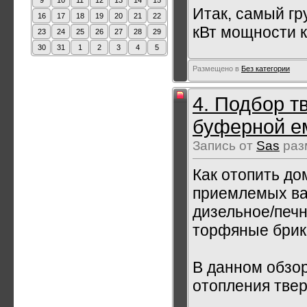
9
10
11
12
13
14
15
Итак, самый гр
16
17
18
19
20
21
22
кВт мощности ко
23
24
25
26
27
28
29
30
31
1
2
3
4
5
Размещено в
Без категории
4. Подбор т
буферной е
Запись от
Sas
раз
Как отопить до
приемлемых вар
дизельное/печн
торфяные брике
В данном обзо
отопления тве