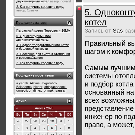
двухконтурный котел
автор:
govard
2. Как получить хорошую воду.
5. Одноконт
автор:
Славка
котел
Последние записи
Запись от
Sas
раз
Пеллетный котел Пересвет - 16МА
5. Одноконтурный или
двухконтурный котел
Правильный вы
4. Подбор твердотопливного котла
и буферной емкости
шагом к комфо
3. Полезное для систем отопления
и водоснабжения
2. Как получить хорошую воду.
Самым лучшим 
системы отопле
Последние посетители
и подбор котл
a.yenzh
Alexus
avgorohov
Beladonna
bletter
chingachgoock
основанный на
conecticut
dimex
primak
sansan
всех возможных
Архив
представление 
<
Август 2026
инженер по по
Вс
Пн
Вт
Ср
Чт
Пт
Сб
26
27
28
29
30
31
1
право, а может,
2
3
4
5
6
7
8