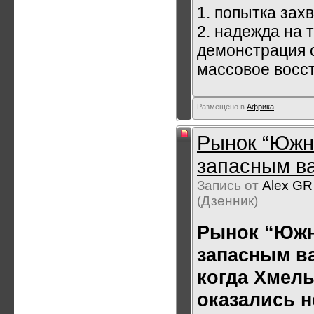
1. попытка зах
2. надежда на 
демонстрация 
массовое восс
Размещено в
Африка
Рынок “Южны
запасным ва
Запись от
Alex GR
(Дзенник)
Рынок “Южн
запасным в
когда Хмел
оказались 