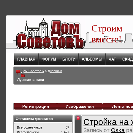
Строим
вместе!
ГЛАВНАЯ
ФОРУМ
БЛОГИ
АЛЬБОМЫ
ЧАТ
СКИД
Дом СоветовЪ
>
Дневники
Лучшие записи
Регистрация
Изображения
Лента но
Статистика дневников
Стройка на ж
Всего дневников
67
Запись от
Oska
ра
Всего записей
1,427