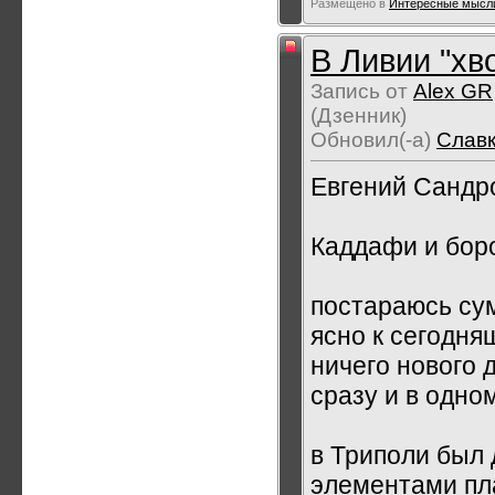
Размещено в
Интересные мысли
В Ливии "хв
Запись от
Alex GR
(Дзенник)
Обновил(-а)
Слав
Евгений Сандро
Каддафи и бор
постараюсь су
ясно к сегодня
ничего нового 
сразу и в одно
в Триполи был 
элементами пла