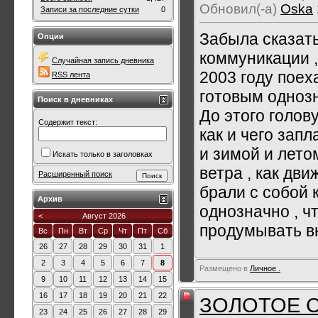
Обновил(-а)
Oska
Записи за последние сутки
0
Забыла сказать
Опции
коммуникации , 
Случайная запись дневника
2003 году поеха
RSS лента
готовым однозн
Поиск в дневниках
До этого голову
Содержит текст:
как и чего зап
и зимой и летом
Искать только в заголовках
ветра , как дви
Расширенный поиск
брали с собой 
Архив
однозначно , чт
<
Август 2026
продумывать вн
Вс
Пн
Вт
Ср
Чт
Пт
Сб
26
27
28
29
30
31
1
2
3
4
5
6
7
8
Размещено в
Личное .
9
10
11
12
13
14
15
16
17
18
19
20
21
22
ЗОЛОТОЕ С
23
24
25
26
27
28
29