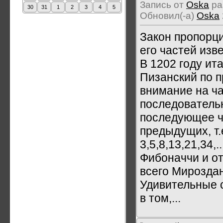
Запись от
Oska
ра
30
31
1
2
3
4
5
Обновил(-а)
Oska
Закон пропорци
его частей изв
В 1202 году ит
Пизанский по 
внимание на ч
последовательн
последующее ч
предыдущих, т.е
3,5,8,13,21,34,
Фибоначчи и о
всего Мирозда
Удивительные 
в том,...