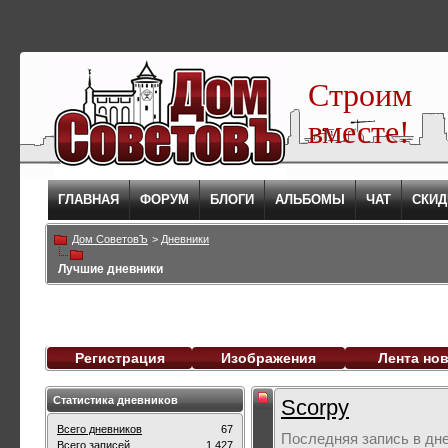
Строим
вместе!
ГЛАВНАЯ
ФОРУМ
БЛОГИ
АЛЬБОМЫ
ЧАТ
СКИД
Дом СоветовЪ
>
Дневники
Лучшие дневники
Регистрация
Изображения
Лента но
Статистика дневников
Scorpy
Всего дневников
67
Последняя запись в дн
Всего записей
1,427