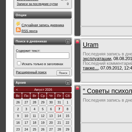
Записи за последние сутки
0
Опции
Случайная запись дневника
RSS лента
Поиск в дневниках
Uram
Содержит текст:
Последняя запись в дн
эксплуатации
, 08.08.20
Последний комментари
Искать только в заголовках
также...
, 07.09.2012, 12:
Расширенный поиск
Архив
" Советы психол
<
Август 2026
Вс
Пн
Вт
Ср
Чт
Пт
Сб
Последняя запись в дн
26
27
28
29
30
31
1
2
3
4
5
6
7
8
9
10
11
12
13
14
15
16
17
18
19
20
21
22
23
24
25
26
27
28
29