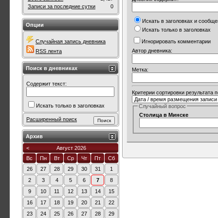
Записи за последние сутки
0
Искать в заголовках и сообщ
Опции
Искать только в заголовках
Случайная запись дневника
Игнорировать комментарии
Автор дневника:
RSS лента
Поиск в дневниках
Метка:
Содержит текст:
Критерии сортировки результата 
Искать только в заголовках
Случайный вопрос
Столица в Минске
Расширенный поиск
Архив
<
Август 2026
Вс
Пн
Вт
Ср
Чт
Пт
Сб
26
27
28
29
30
31
1
2
3
4
5
6
7
8
9
10
11
12
13
14
15
16
17
18
19
20
21
22
23
24
25
26
27
28
29