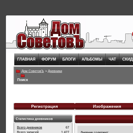
ГЛАВНАЯ
ФОРУМ
БЛОГИ
АЛЬБОМЫ
ЧАТ
СКИД
Дом СоветовЪ
>
Дневники
Поиск
Регистрация
Изображения
Статистика дневников
Всего дневников
67
Всего записей
1,427
Дневник содержит: